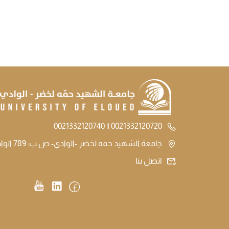
0021332120720 || 0021332120740
جامعة الشهيد حمه لخضر -الوادي- ص.ب: 789 الوادي الجزائر
اتصل بنا