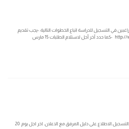
ئريين في جميع التخصصات على الطلبة الراغبين في التسجيل للدراسة اتباع الخطوات التالية: -يجب تقديم
الطلبات مباشرة عبر الموقع: https://studyinromania.gov.ro/ -او عن طريق موقع قسم المنح لدولة رومانيا: http://www.mae.ro/en/node/2882 -كما حدد آخر أجل لاستلام الطلبات 15 مارس
منحة اذربجان دعوة الى التسجيل للدراسة في الجامعات الأذربجانية لفائدة الطلبة الجزائريين(ماستر+دكتوراه+الطب). على الطلبة الراغبين في التسجيل الاطلاع على دليل المرفق مع الاعلان. اخر اجل يوم 20