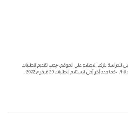
الطلبة الراغبين في التسجيل للدراسة بتركيا الاطلاع على الموقع. -يجب تقديم الطلبات
مباشرة عبر الموقع: https://tbbs.turkiyeburslari.gov.tr/ -ولتفاصيل أكثر يمكن الاطلاع على الموقع الالكتروني: https://turkiyeburslari.gov.tr/ -كما حدد آخر أجل لاستلام الطلبات 20 فيفري 2022 .