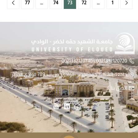
77
…
74
73
72
…
1
0021332120720 || 0021332120740
جامعة الشهيد حمه لخضر -الوادي- ص.ب: 789 الوادي الجزائر
اتصل بنا