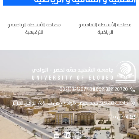
مصلحة الأنشطة الثقافية و
مصلحة الأنشطة الرياضية و
الرياضية
الترفيهية
0021332120720 || 0021332120740
جامعة الشهيد حمه لخضر -الوادي- ص.ب: 789 الوادي الجزائر
اتصل بنا