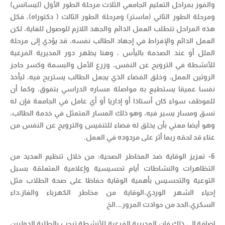
والفوز بمراحل التعليم الجامعي الثلاث مرحلة الطور الأول (ليسانس)
ومرحلة الطور الثاني (ماستر) ومرحلة الطور الثالث ( دكتوراه)، فكل
هذه المراحل تتطلب العمل الدائم والجهد اللازم للوصول للغاية، لكن
العمل الدائم والإفراط في إجهاد الطالب نفسه، قد يؤدي إلى مرحلة
الملل أو عند الصدمة باليأس ، وهنا يظهر دور المديرية الفرعية
للأنشطة في الترويح عن النفس، وزرع الأمل والبسمة وكسر حاجز
الروتين الممل، وخلق الفضاء الذي يجعل الطالب يستريح فيه، ليأخذ
نفسا عميقا يستطيع به مواصلة مساره الدراسي بتفوق، وكما أن
للموظف سواء كان أستاذا أو إداريا أو أي عامل في الجامعة فإن له
نسق ومسار يسير فيه، وهو ذلك المسار المتمثل في خدمة الطالب،
وهو أيضا معني بأن يخلق له فضاء للتنفيس والترويح عن النفس من
عناء قد لحقه ربما أثر على مردوده في العمل.
6- تعزيز الوقاية ضد المخاطر الصحية: من خلال تنظيم العديد من
التظاهرات والنشاطات أيام تحسيسية وإعلامية المتعلقة بسبل
التوعية والتحسيس بأهمية الوقاية حفاظا على صحة الطلاب مثل
إحياء الشهر الوردي،الوقاية من مخاطر الكهرباء والغاز،داء
السكري،الحد من حوادث المرور….الخ
إضافة إلى ذلك فإن المديرية الفرعية للأنشطة ترحب بالطلبة الدوليين