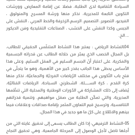
السياحة الثقافية لدى الطلبة، فضلا عن إقامة المعارض وورشات
التكوين التابعة للمديرية، نذكر منها ورشة المسرح والمنولوق ،
الفيديو، التصوير، التصميم، الرسم،الزخرفة والخط العربي ، النقش على
الجبس وكذا النقش على الخشب ، الصناعات التقليدية وفن الديكور
….الخ.
04ـالنشاط الرياضي : يعتبر هذا النشاط المتنفّس الحقيقي للطالب،
بل المجال الخصب الذي يعبّر من خلاله الطالب عن قدراته الجسمية
والفكرية، على اعتبار أنّ الجسم السليم في العقل السليم، وعلى هذا
الأساس يحظى هذا الجانب بقدر كبير من الأهمية، وهو ما يتجلّى في
فتح باب التّكوين في مختلف الرّياضات الفرديّة والجماعيّة، نذكر منها
كرة القدم ، كرة الســـــــلة، الشطرنج، السباحة، الرياضات القتاليّة،
يُضاف إلى ذلك المشاركة في الدّورات الوطنية والمحلية التي تنظّمها
المديرية، والتي تمكّن الطلبة من صقل مواهبهم، وتنمية قدراتهم
التنافسية، وترسيخ قيم التعاون المثمر بإقامة صداقات وعلاقات فيما
بينهم والاطّلاع على كلّ ما هو جديد في هذا المجال.
05-النشاط الترفيهي: إذا كان الطالب يسعى إلى تحقيق غايته التي من
أجلها ناضل لأجل الوصول إلى المرحلة الجامعية، وهي تحقيق النجاح