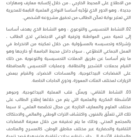
من الاطلاع على المحيط الخارجي ، من خلال إكسابه معارف ومهارات
جديدة ، وهو الدور الذي تؤدّيه أساسا النوادي العلمية التابعة للمديرية
التي تعتبر بوابة تمكّن الطالب من تحقيق مشروعه الشخصي.
02ـ النشاط التحسيسي والتوعوي : وهو النشاط الذي يهدف أساسا
إلى تنمية حس المواطنة وترقية الوعي الاجتماعي لدى الطالب ،
بإشراكه وتحسيسه بالمسؤولية ،من خلال تمكينه من الانخراط في
العمل الجماعي التطوّعي ، سواء داخل محيط الجامعة أو خارجها وهو
ما يتم أساسا عن طريق الحملات التحسيسية والتوعوية ،من ذلك
القيام بحملات التشجير والنظافة، وعمليات التحسيس بالمحافظة
على الفضاءات البيداغوجية، والمساحات الخضراء، والقيام ببعض
الزيارات لمختلف الفئات المعوزة، وذوي الحاجات الخاصة.
03ـ النشاط الثقافي: ويمثّل قلب العملية البيداغوجية، وجوهر
الأنشطة الفكرية والعلمية التي يتم من خلالها إطلاع الطالب على
مختلف العلوم والمعارف الخارجة عن مجال تخصّصه العلمي، لا سيما
تلك التي تتعلّق بالفنون، واكتشاف التراث الوطني والعالمي والاحتكاك
بالمجتمع المدني، وذلك ما يتم تحقيقه من خلال معرفة الفضاءات
الثقافية والحضارية عبر مختلف مناطق الوطن، كالمسرح والمتاحف
والمناطق الأثرية، إلى جانب تنظيم رحلات ثقافية وترفيهية قصد تنمية