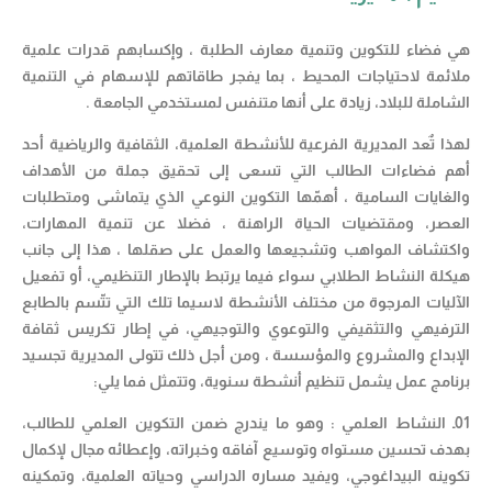
هي فضاء للتكوين وتنمية معارف الطلبة ، وإكسابهم قدرات علمية
ملائمة لاحتياجات المحيط ، بما يفجر طاقاتهم للإسهام في التنمية
الشاملة للبلاد، زيادة على أنها متنفس لمستخدمي الجامعة .
لهذا تٌعد المديرية الفرعية للأنشطة العلمية، الثقافية والرياضية أحد
أهم فضاءات الطالب التي تسعى إلى تحقيق جملة من الأهداف
والغايات السامية ، أهمّها التكوين النوعي الذي يتماشى ومتطلبات
العصر، ومقتضيات الحياة الراهنة ، فضلا عن تنمية المهارات،
واكتشاف المواهب وتشجيعها والعمل على صقلها ، هذا إلى جانب
هيكلة النشاط الطلابي سواء فيما يرتبط بالإطار التنظيمي، أو تفعيل
الآليات المرجوة من مختلف الأنشطة لاسيما تلك التي تتّسم بالطابع
الترفيهي والتثقيفي والتوعوي والتوجيهي، في إطار تكريس ثقافة
الإبداع والمشروع والمؤسسة ، ومن أجل ذلك تتولى المديرية تجسيد
برنامج عمل يشمل تنظيم أنشطة سنوية، وتتمثل فما يلي:
01ـ النشاط العلمي : وهو ما يندرج ضمن التكوين العلمي للطالب،
بهدف تحسين مستواه وتوسيع آفاقه وخبراته، وإعطائه مجال لإكمال
تكوينه البيداغوجي، ويفيد مساره الدراسي وحياته العلمية، وتمكينه