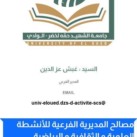
السيد : غبش عز الدين
المدير الفرعي
EMAIL
univ-eloued.dz
s-d-activite-scs@
مصالح
المديرية الفرعية للأنشطة
العلمية و الثقافية و الرياضية