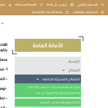
المستودع الرقمي
دروس على الخط
التنمية المستدامة
فضاء
استشارات وصفقات
منصة الخدمات الاجتماعية
ع
تقديم
الأمانة العامة
يتكون
مصلحة
الرئيسية
1- مصلحة الأنظمة/
المصالح
– الت
المديرية الفرعية للمستخدمين و التكوين
المصالح المشتركة للجامعة
مركز الأنظمة وشبكات الإعلام والإتصال
المديرية الفرعية للمالية و المحاسبة
-توفي
والتعليم المتلفز والتعليم عن بعد
المديرية الفرعية للوسائل و الصيانة
– تطو
مركز الطبع والسمعي البصري
المديرية الفرعية للأنشطة العلمية و الثقافية و
– الم