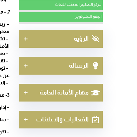
مركز التعليم المكثف للغات
الرياضية
2 – مصلحة الشبكات
البهو التكنولوجي
– ربط
معلو
الرؤية
– تشغ
الأمن
– ضما
– تقد
الرسالة
– توف
عن طر
– الس
مهام الأمانة العامة
3- مصلحة التعليم المتلفز و التعليم عن بعد/
– إدا
الفعاليات والإعلانات
– متا
– تكو