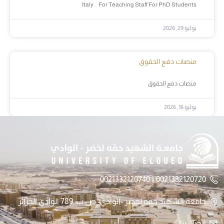
Italy For Teaching Staff For PhD Students
يوليو 29, 2026
منصات دفع الحقوق
منصات دفع الحقوق
يوليو 16, 2026
0021332120720 || 0021332120740
جامعة الشهيد حمه لخضر -الوادي- ص.ب: 789 الوادي الجزائر
اتصل بنا