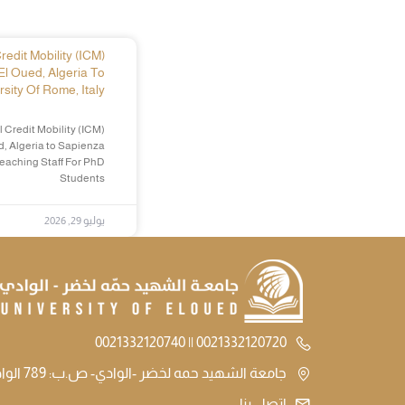
edit Mobility (ICM)
El Oued, Algeria To
sity Of Rome, Italy
 Credit Mobility (ICM)
d, Algeria to Sapienza
Teaching Staff For PhD
Students
يوليو 29, 2026
0021332120720 || 0021332120740
جامعة الشهيد حمه لخضر -الوادي- ص.ب: 789 الوادي الجزائر
اتصل بنا