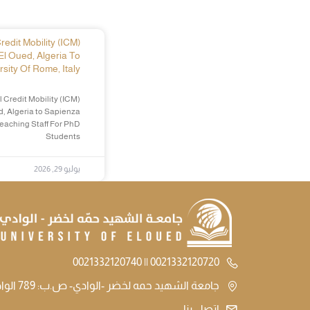
edit Mobility (ICM)
El Oued, Algeria To
sity Of Rome, Italy
 Credit Mobility (ICM)
d, Algeria to Sapienza
Teaching Staff For PhD
Students
يوليو 29, 2026
0021332120720 || 0021332120740
جامعة الشهيد حمه لخضر -الوادي- ص.ب: 789 الوادي الجزائر
اتصل بنا