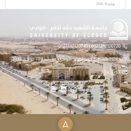
يوليو 16, 2026
0021332120720 || 0021332120740
جامعة الشهيد حمه لخضر -الوادي- ص.ب: 789 الوادي الجزائر
اتصل بنا