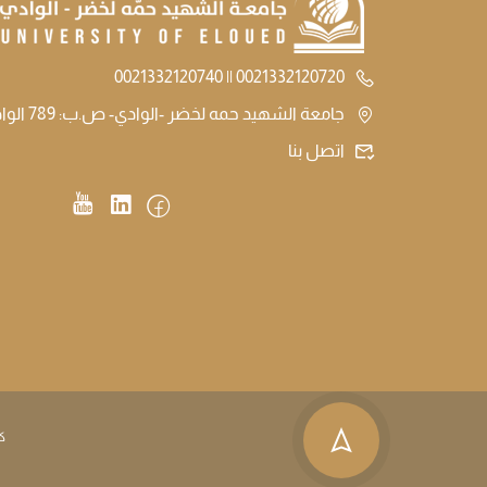
0021332120720 || 0021332120740
جامعة الشهيد حمه لخضر -الوادي- ص.ب: 789 الوادي الجزائر
اتصل بنا
ك