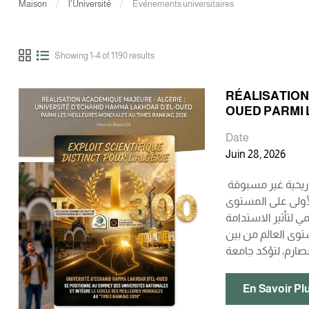
Maison
l'Université
Événements universitaires
Showing 1-4 of 1190 results
RÉALISATION
OUED PARMI 
Date
Juin 28, 2026
إنجاز علمي تاريخي للجزائر: جامعة الشهيد حمه لخضر الوادي ضمن أفضل 300 جامعة عالمياً في تصنيف “التايمز 2026” في محطة أكاديمية تاريخية غير مسبوقة
لأولى على المستوى
Times Higher Educ) لنسخة عام 2026. ولم
فزة دولية باهرة وعملاقة بتموقعها ضمن أفضل 300 جامعة على مستوى العالم من بين
En Savoir Pl