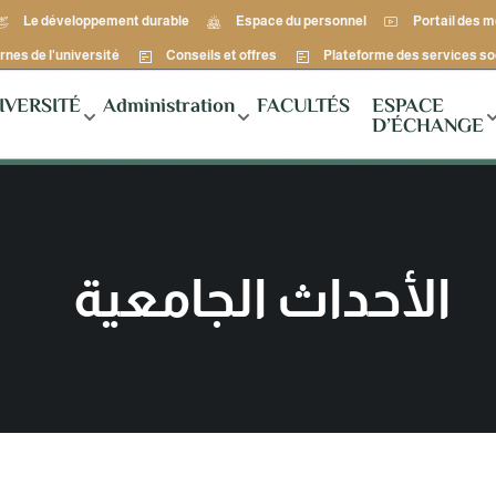
Le développement durable
Espace du personnel
Portail des 
rnes de l'université
Conseils et offres
Plateforme des services so
IVERSITÉ
Administration
FACULTÉS
ESPACE
D’ÉCHANGE
الأحداث الجامعية