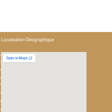
Localisation Géographique
e
e
s
t
e
e
t
e