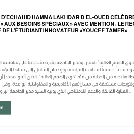
É D’ECHAHID HAMMA LAKHDAR D'EL-OUED CÉLÈBRE
 « AUX BESOINS SPÉCIAUX » AVEC MENTION : LE
DE L'ÉTUDIANT INNOVATEUR «YOUCEF TAMER»
 الهمم العالية” بامتياز، ومدير الجامعة يشرف شخصياً على مناقشة الط
 وتجسيداً حقيقياً لسياسة المرافقة والإدماج الشامل التي تتبناها ال
 محطة تاريخية مضيئة أبطالها نخبة من الطلبة من فئة “ذوي الهمم العالية”، الذين أثبتوا مج
ة وتتويجات مستحقة في مساراتهم الأكاديمية والمقاولاتية الواعدة. وفي 
العناية الفائقة والدعم اللامتناهي الذي يوليه السيد مدير الجامعة البروفيسور عمر فرحاتي …
us