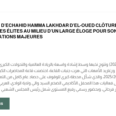
É D’ECHAHID HAMMA LAKHDAR D'EL-OUED CLÔTURE 
S ÉLITES AU MILIEU D'UN LARGE ÉLOGE POUR SO
TIONS MAJEURES
ح وزغاريد الأمهات التي هزت جنبات القاعة، احتضنت قاعة المحاضرات الك
حمه لخضر بالوادي، الحفل الرسمي الختامي للسنة الجامعية 2025/2026، والذي شكّل محطة كبرى للوقوف على حصاد عام ك
عاليات هذا المحفل الأكاديمي الضخم السيد والي ولاية الوادي، العربي
us