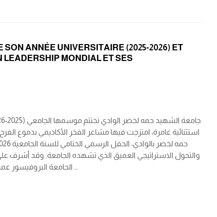
SON ANNÉE UNIVERSITAIRE (2025-2026) ET
N LEADERSHIP MONDIAL ET SES
استثنائية غامرة، امتزجت فيها مشاعر الفخر الأكاديمي بدموع الفر
والتحول الاستراتيجي العميق الذي تشهده الجامعة. وقد أشرف على ف
الجامعة البروفيسور عمر فرحاتي، وبحضور رسمي رفيع المستوى شمل رئيس المجلس الشعبي الولائي، والسلطات …