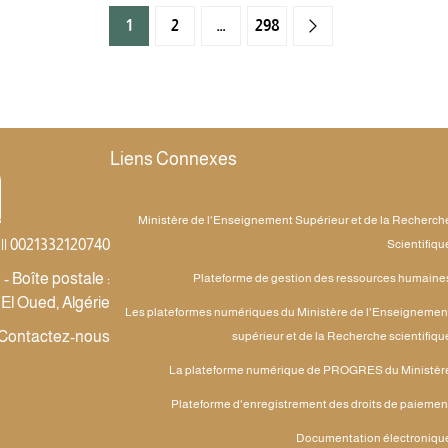
1
2
…
298
Liens Connexes
Ministère de l'Enseignement Supérieur et de la Recherch
|| 0021332120740
Scientifiqu
 Boîte postale :
Plateforme de gestion des ressources humaine
 El Oued, Algérie
Les plateformes numériques du Ministère de l'Enseignemen
Contactez-nous
supérieur et de la Recherche scientifiqu
La plateforme numérique de PROGRES du Ministèr
Plateforme d'enregistrement des droits de paiemen
Documentation électroniqu