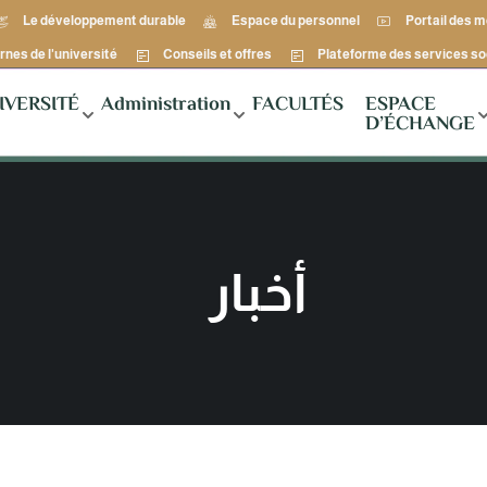
Le développement durable
Espace du personnel
Portail des 
rnes de l'université
Conseils et offres
Plateforme des services so
IVERSITÉ
Administration
FACULTÉS
ESPACE
D’ÉCHANGE
أخبار