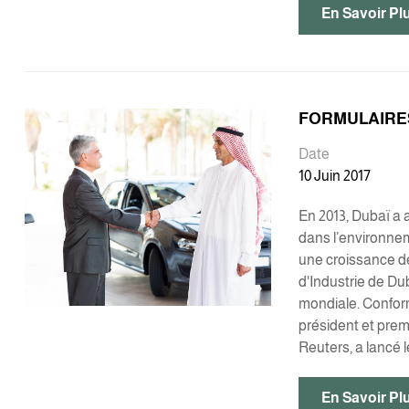
En Savoir Pl
FORMULAIRE
Date
10 Juin 2017
En 2013, Dubaï a 
dans l’environnem
une croissance de
d'Industrie de Dub
mondiale. Confor
président et prem
Reuters, a lancé 
En Savoir Pl