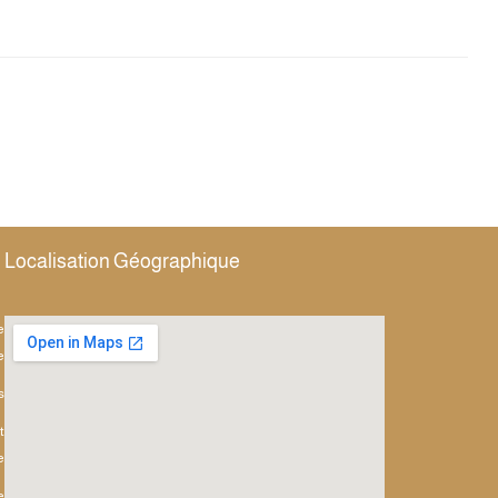
Localisation Géographique
e
e
s
t
e
e