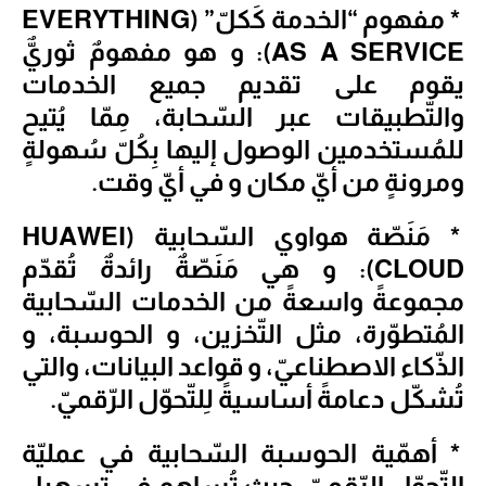
* مفهوم “الخدمة كَكلّ” (EVERYTHING
AS A SERVICE): و هو مفهومٌ ثوريٌّ
يقوم على تقديم جميع الخدمات
والتّطبيقات عبر السّحابة، مِمّا يُتيح
للمُستخدمين الوصول إليها بِكُلّ سُهولةٍ
ومرونةٍ من أيّ مكان و في أيّ وقت.
* مَنَصّة هواوي السّحابية (HUAWEI
CLOUD): و هي مَنَصّةٌ رائدةٌ تُقدّم
مجموعةً واسعةً من الخدمات السّحابية
المُتطوّرة، مثل التّخزين، و الحوسبة، و
الذّكاء الاصطناعيّ، و قواعد البيانات، والتي
تُشكّل دعامةً أساسيةً لِلتّحوّل الرّقميّ.
* أهمّية الحوسبة السّحابية في عمليّة
التّحوّل الرّقميّ: حيث تُساهم في تسهيل