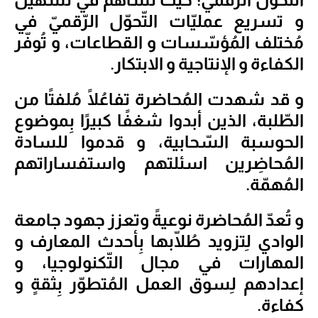
و تسريع عمليّات التّحوّل الرّقميّ في
مُختلف المُؤسّسات و القطاعات، و تُوفّر
الكفاءة و الإنتاجية و الابتكار.
و قد شهدت المُحاضرة تفاعُلًا مُلفتًا من
الطّلبة، الذين أبدوا شغفًا كبيرًا بِموضوع
الحوسبة السّحابية، و قدموا للسادة
المُحاضِرين اسئلتهم واستفساراتهم
المُهمّة.
و تُعدّ المُحاضرة نوعيةً وتعزز جهود جامعة
الوادي لِتزويد طُلّابها بِأحدث المعارف و
المهارات في مجال التّكنولوجيا، و
إعدادهم لِسوق العمل المُتطوّر بِثقةٍ و
كفاءة.