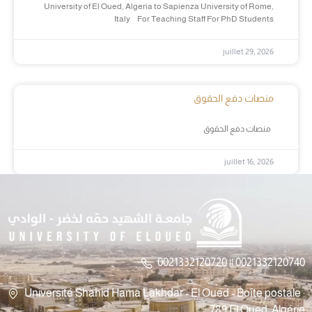
University of El Oued, Algeria to Sapienza University of Rome,
Italy For Teaching Staff For PhD Students
juillet 29, 2026
منصات دفع الحقوق
منصات دفع الحقوق
juillet 16, 2026
0021332120720 || 0021332120740
Université Shahid Hama Lakhdar - El Oued - Boîte postale :
789 El Oued, Algérie