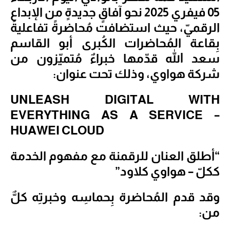
05 فيفري 2025 نحو آفاقٍ جديدةٍ من الإبداع
الرقميّ، حيث استضافت مُحاضرةً تفاعليةً
بِقاعة المُحاضرات الكُبرى أبو القاسم
سعد الله قدّمها خبراءٌ مُتميّزون من
شركة هواوي، وذلك تحت عنوان:
UNLEASH DIGITAL WITH
EVERYTHING AS A SERVICE –
HUAWEI CLOUD
“أطلق العنان للرقمنة مع مفهوم الخدمة
ككلّ – هواوي كلاود”
وقد قدم المُحاضرة بِحماسِه وخبرتِه كلٌّ
من: