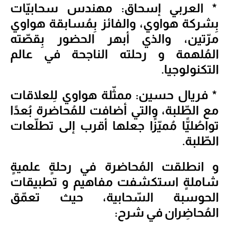
* العربي إسحاق: مهندس سحابيّات
بِشركة هواوي، والفائز بِمُسابقة هواوي
مرّتين، والذي أبهر الحضور بِقصّته
المُلهمة و رحلته الناجحة في عالم
التكنولوجيا.
* فريال حسين: ممثّلة هواوي لِلعلاقات
مع الطّلبة، والتي أضافت للمُحاضرة بُعدًا
تواصُليًّا مُميّزًا جعلها أقرب إلى تطلّعات
الطّلبة.
و انطلقت المُحاضرة في رحلةٍ علميةٍ
شاملةٍ استكشفت مفاهيم و تطبيقات
الحوسبة السّحابية، حيث تعمّق
المُحاضِران في شرح: