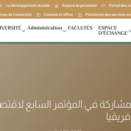
Le développement durable
Espace du personnel
Portail des 
rnes de l'université
Conseils et offres
Plateforme des services so
IVERSITÉ
Administration
FACULTÉS
ESPACE
D’ÉCHANGE
مشاركة في المؤتمر السابع لاقتص