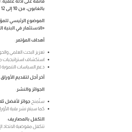
قائمة على أدلة علمية
، 
بالغابون، من 10 إلى 12 نوفمبر 2025
الموضوع الرئيسي للمؤ
«الاستثمار في البنية ال
أهداف المؤتمر
:
تعزيز البحث العلمي والحو
استكشاف استراتيجيات مبتك
دعم السياسات التنموية ا
آخر أجل لتقديم الأوراق 
الجوائز والنشر
:
ستُمنح
جوائز لأفضل ثلا
كما سيتم نشر بقية الأو
التكفل بالمصاريف
:
تتكفل مفوضية الاتحاد ا