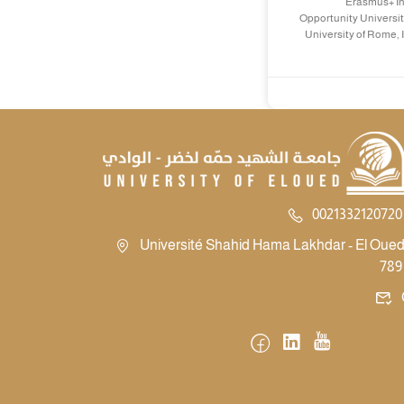
Erasmus+ In
Opportunity Universit
University of Rome, 
0021332120720 
Université Shahid Hama Lakhdar - El Oued -
789