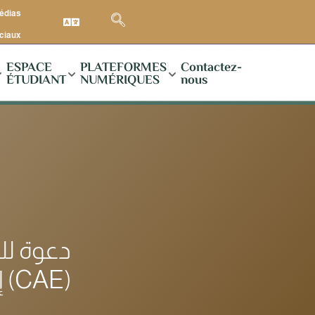
médias
ciaux
ESPACE
PLATEFORMES
Contactez-
ÉTUDIANT
NUMÉRIQUES
nous
دعوة لل
إفريقيا (CAE)