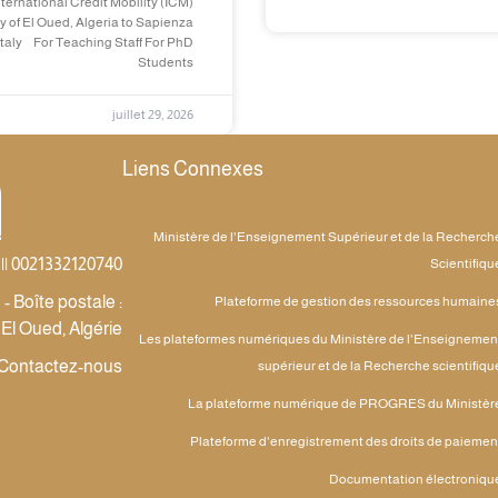
ternational Credit Mobility (ICM)
y of El Oued, Algeria to Sapienza
Italy For Teaching Staff For PhD
Students
juillet 29, 2026
Liens Connexes
Ministère de l'Enseignement Supérieur et de la Recherch
|| 0021332120740
Scientifiqu
 Boîte postale :
Plateforme de gestion des ressources humaine
 El Oued, Algérie
Les plateformes numériques du Ministère de l'Enseignemen
Contactez-nous
supérieur et de la Recherche scientifiqu
La plateforme numérique de PROGRES du Ministèr
Plateforme d'enregistrement des droits de paiemen
Documentation électroniqu