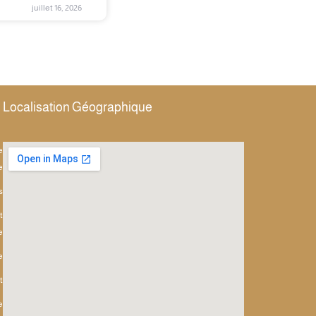
juillet 16, 2026
Localisation Géographique
e
e
s
t
e
e
t
e