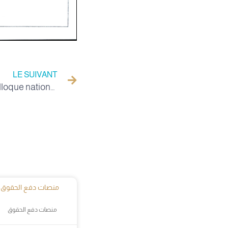
LE SUIVANT
Appel à communication – colloque national : « Transition énergétique et innovation en Algérie : opportunité et leviers pour une économie durable »
منصات دفع الحقوق
منصات دفع الحقوق