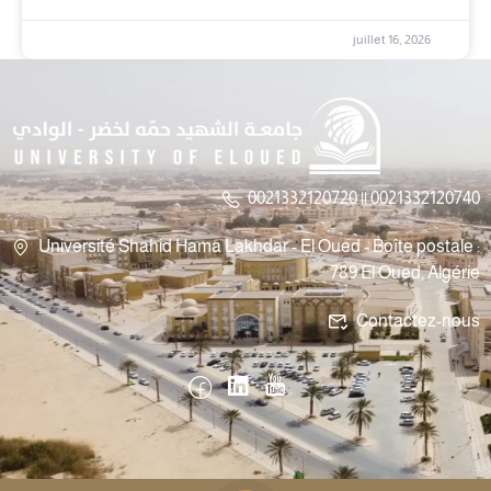
juillet 16, 2026
0021332120720 || 0021332120740
Université Shahid Hama Lakhdar - El Oued - Boîte postale :
789 El Oued, Algérie
Contactez-nous