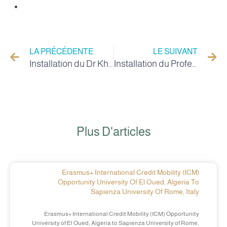
LA PRÉCÉDENTE
LE SUIVANT
Installation du Dr Khalifa GAID en tant que nouveau Doyen de la Faculté des Lettres et des Langues à l'Université d’El-oued
Installation du Professeur Samir DERROUICHE en tant que Doyen de la Faculté de Médecine et de Mme Houria AMAMRA comme Secrétaire Générale de la Faculté
Plus D'articles
Erasmus+ International Credit Mobility (ICM)
Opportunity University Of El Oued, Algeria To
Sapienza University Of Rome, Italy
Erasmus+ International Credit Mobility (ICM) Opportunity
University of El Oued, Algeria to Sapienza University of Rome,