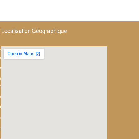
Localisation Géographique
e
e
s
t
e
e
t
e
é
s