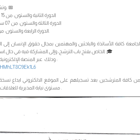
وتشمل هذه الدورات ما يلي: 📅
الدورة الثانية والستون: من 15 جوان إلى 10 جويلية 2026؛
الدورة الثالثة والستون: من 07 سبتمبر إلى 09 أكتوبر 2026؛
الدورة الرابعة والستون: من فيفري إلى أفريل 2027.
لجامعة كافة الأساتذة والباحثين والمهتمين بمجال حقوق الإنسان إلى ال
الخاص بفتح باب الترشح، وإلى المشاركة فيه في حال استيفاء الشروط المطلوبة. 🎓
ودلك عبر المنصة الإلكترونية، و ذلك على الرابط التالي :
ctkHMhLT8C9Ek1L6
افة المترشحين بعد تسجيلهم على الموقع الالكتروني ايداع نسخة من 
مستوى نيابة المديرية للعلاقات الخارجية بالادارة المركزية .