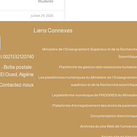
Students
juillet 29, 2026
Liens Connexes
Ministère de l'Enseignement Supérieur et de la Recherch
|| 0021332120740
Scientifiqu
 Boîte postale :
Plateforme de gestion des ressources humaine
 El Oued, Algérie
Les plateformes numériques du Ministère de l'Enseignemen
Contactez-nous
supérieur et de la Recherche scientifiqu
La plateforme numérique de PROGRES du Ministèr
Plateforme d'enregistrement des droits de paiemen
Documentation électroniqu
Archives du site Web de l'universit
Ancien site en françai