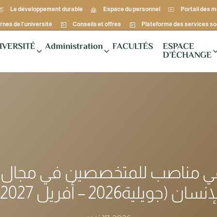
Le développement durable
Espace du personnel
Portail des 
rnes de l'université
Conseils et offres
Plateforme des services so
IVERSITÉ
Administration
FACULTÉS
ESPACE
D’ÉCHANGE
تع
 (جويلية2026 – أفريل 2027