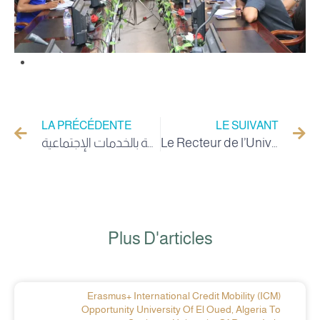
LA PRÉCÉDENTE
LE SUIVANT
إعلان عن المنح المؤقت استشارة رقم :2026/02 الخاصة بالخدمات الإجتماعية
Le Recteur de l’Université d’El-oued mène une visite d'inspection élargie pour s'enquérir de l'état des travaux et des équipements de la Faculté de Médecine
Plus D'articles
Erasmus+ International Credit Mobility (ICM)
Opportunity University Of El Oued, Algeria To