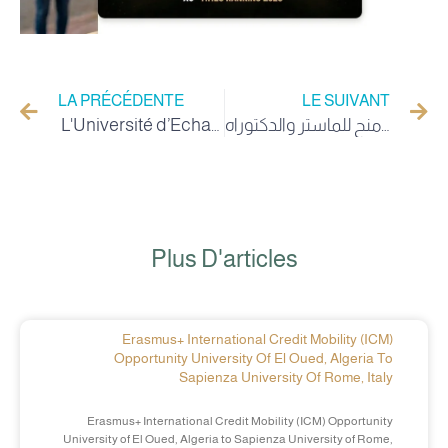
LA PRÉCÉDENTE
LE SUIVANT
L'Université d’Echahid Hamma Lakhdar d'El-oued clôture son année universitaire (2025-2026) et couronne ses élites au milieu d'un large éloge pour son leadership mondial et ses transformations majeures
اعلان عن منح للماستر والدكتوراه: KOIKA – CIAT 2027
Plus D'articles
Erasmus+ International Credit Mobility (ICM)
Opportunity University Of El Oued, Algeria To
Sapienza University Of Rome, Italy
Erasmus+ International Credit Mobility (ICM) Opportunity
University of El Oued, Algeria to Sapienza University of Rome,