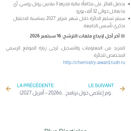
يحصل الفائز على مكافأة مالية قدرها 3 ملايين روبل روسي، أي
ما يعادل حوالي 32 ألف يورو.
سيتم تسليم الجائزة خلال شهر فبراير 2027 بمناسبة الاحتفال
بذكرى تأسيس الجامعة.
📅
آخر أجل لإيداع ملفات الترشح: 16 سبتمبر 2026
للمزيد من المعلومات والتسجيل، يُرجى زيارة الموقع الرسمي
المخصص للجائزة:
http://chemistry-award.rudn.ru
LA PRÉCÉDENTE
LE SUIVANT
اعلان عن تنظيم يوم إعلامي حول برنامج Marie Skłodowska-Curie Actions (MSCA)
تعيين في مناصب للمتخصصين في مجال حقوق الإنسان (جويلية2026 – أفريل 2027)