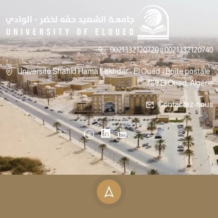
0021332120720 || 0021332120740
Université Shahid Hama Lakhdar - El Oued - Boîte postale :
789 El Oued, Algérie
Contactez-nous