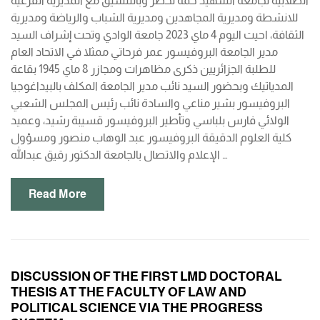
الطلابية لجامعة الشهيد حمه لخضر وبالتنسيق مع المديرية الفرعية
للانشطة ومديرية المجاهدين ومديرية الشباب والرياضة ومديرية
الثقافة، احيت اليوم 4 ماي 2023 جامعة الوادي وتحت إشراف السيد
مدير الجامعة البروفيسور عمر فرحاتي ممثلا في الاتحاد العام
للطلبة الجزائريين ذكرى مظاهرات ومجازر 8 ماي 1945 بقاعة
المدياتيك وبحضور السيد نائب مدير الجامعة المكلف بالبيداغوجيا
البروفيسور بشير مناعي والسادة نائب رئيس المجلس الشعبي
الولائي فارس بلباسي وتأطير البروفيسور قسيبة رشيد، وعميد
كلية العلوم الدقيقة البروفيسور عبد الوهاب منصور ومسؤول
الإعلام والاتصال بالجامعة الدكتور رقيق عبدالله …
Read More
DISCUSSION OF THE FIRST LMD DOCTORAL
THESIS AT THE FACULTY OF LAW AND
POLITICAL SCIENCE VIA THE PROGRESS