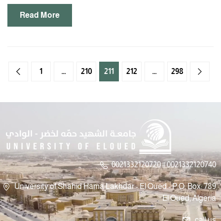
Read More
1
…
210
211
212
…
298
0021332120720 || 0021332120740
University of Shahid Hama Lakhdar - El Oued - P.O. Box: 789
El Oued, Algeria
call us