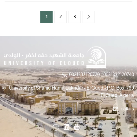
1
2
3
0021332120720 || 0021332120740
University of Shahid Hama Lakhdar - El Oued - P.O. Box: 789
El Oued, Algeria
call us