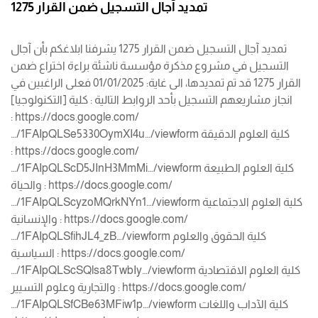
تمديد آجال التسجيل ضمن القرار 1275
تمديد آجال التسجيل ضمن القرار 1275 يشرفنا ابلاغكم بأن آجال
التسجيل في مشروع مذكرة مؤسسة ناشئة براءة اختراع ضمن
القرار 1275 قد تم تمديدها، الى غاية: 01/01/2025 فعلى الراغبين في
انجاز مشاريعهم التسجيل بأحد الروابط التالية : كلية [التكنولوجيا]
: https://docs.google.com/
…/1FAIpQLSe5330OymXI4u…/viewform كلية العلوم الدقيقة
: https://docs.google.com/
…/1FAIpQLScD5JInH3MmMi…/viewform كلية العلوم الطبيعة
والحياة : https://docs.google.com/
…/1FAIpQLScyzoMQrkNYn1…/viewform كلية العلوم الاجتماعية
والإنسانية : https://docs.google.com/
…/1FAIpQLSfihJL4_zB…/viewform كلية الحقوق والعلوم
السياسية : https://docs.google.com/
…/1FAIpQLScSQlsa8TwbIy…/viewform كلية العلوم الاقتصادية
والتجارية وعلوم التسيير : https://docs.google.com/
…/1FAIpQLSfCBe63MFiw1p…/viewform كلية الآداب واللغات