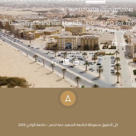
0021332120720 || 0021332120740
University of Shahid Hama Lakhdar - El Oued - P.O. Box: 789
El Oued, Algeria
call us
كل الحقوق محفوظة لجامعة الشهيد حمة لخضر – جامعة الوادي 2026