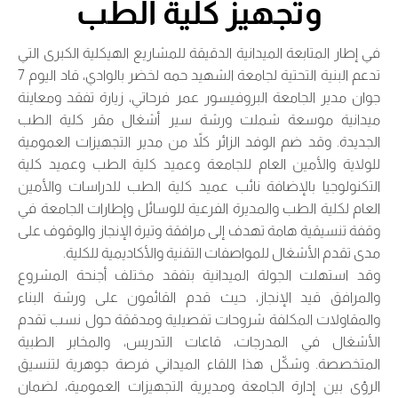
وتجهيز كلية الطب
في إطار المتابعة الميدانية الدقيقة للمشاريع الهيكلية الكبرى التي
تدعم البنية التحتية لجامعة الشهيد حمه لخضر بالوادي، قاد اليوم 7
جوان مدير الجامعة البروفيسور عمر فرحاتي، زيارة تفقد ومعاينة
ميدانية موسعة شملت ورشة سير أشغال مقر كلية الطب
الجديدة. وقد ضم الوفد الزائر كلاً من مدير التجهيزات العمومية
للولاية والأمين العام للجامعة وعميد كلية الطب وعميد كلية
التكنولوجيا بالإضافة نائب عميد كلية الطب للدراسات والأمين
العام لكلية الطب والمديرة الفرعية للوسائل وإطارات الجامعة في
وقفة تنسيقية هامة تهدف إلى مرافقة وتيرة الإنجاز والوقوف على
مدى تقدم الأشغال للمواصفات التقنية والأكاديمية للكلية.
وقد استهلت الجولة الميدانية بتفقد مختلف أجنحة المشروع
والمرافق قيد الإنجاز، حيث قدم القائمون على ورشة البناء
والمقاولات المكلفة شروحات تفصيلية ومدققة حول نسب تقدم
الأشغال في المدرجات، قاعات التدريس، والمخابر الطبية
المتخصصة. وشكّل هذا اللقاء الميداني فرصة جوهرية لتنسيق
الرؤى بين إدارة الجامعة ومديرية التجهيزات العمومية، لضمان