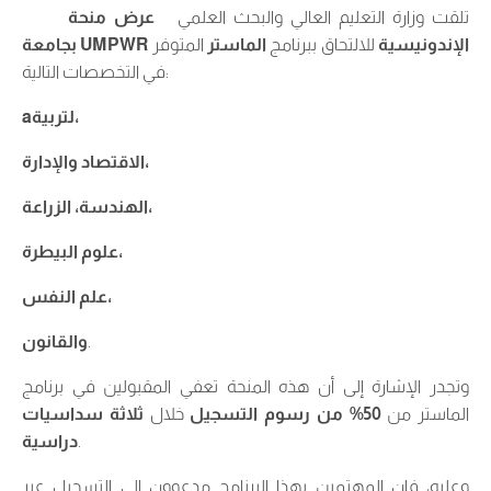
تلقت وزارة التعليم العالي والبحث العلمي
عرض منحة
الإندونيسية
للالتحاق ببرنامج
الماستر
المتوفر
UMPWR
بجامعة
في التخصصات التالية:
لتربية،
a
الاقتصاد والإدارة،
الهندسة، الزراعة،
علوم البيطرة،
علم النفس،
.
والقانون
وتجدر الإشارة إلى أن هذه المنحة تعفي المقبولين في برنامج
الماستر من
50%
من رسوم التسجيل
خلال
ثلاثة سداسيات
.
دراسية
وعليه، فإن المهتمين بهذا البرنامج مدعوون إلى التسجيل عبر