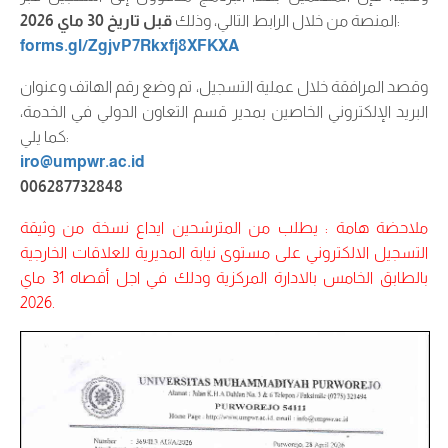
:
المنصة من خلال الرابط التالي، وذلك
قبل تاريخ 30 ماي 2026
forms.gl/ZgjvP7Rkxfj8XFKXA
وقصد المرافقة خلال عملية التسجيل، تم وضع رقم الهاتف وعنوان
البريد الإلكتروني الخاصين بمدير قسم التعاون الدولي في الخدمة،
كما يلي:
iro@umpwr.ac.id
006287732848
ملاحضة هامة : يطلب من المترشحين ايداع نسخة من وثيقة
التسجيل الالكتروني على مستوى نيابة المديرية للعلاقات الخارجية
بالطابق الخامس بالادارة المركزية ودلك في اجل أقصاه 31 ماي
2026.