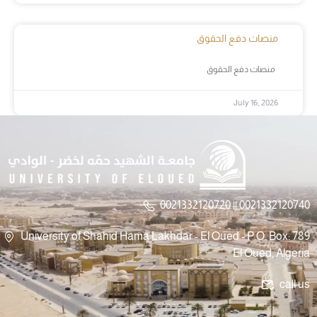
منصات دفع الحقوق
منصات دفع الحقوق
July 16, 2026
0021332120720 || 0021332120740
University of Shahid Hama Lakhdar - El Oued - P.O. Box: 789
El Oued, Algeria
call us