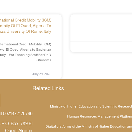
ational Credit Mobility (ICM)
ersity Of El Oued, Algeria To
za University Of Rome, Italy
ternational Credit Mobility (ICM)
y of El Oued, Algeria to Sapienza
Italy For Teaching Staff For PhD
Students
July 29, 2026
Related Links
Ministry of Higher Education and Scientific Researc
|| 0021332120740
Human Resources Management Platfor
 P.O. Box: 789 El
Digital platforms of the Ministry of Higher Education an
Oued, Algeria