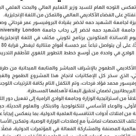
عكس التوجه الهام للسيد وزير التعليم العالي والبحث العلمي ا
نفتاح على الفضاء الأكاديمي العالمي والتمكن من اللغة الإنجليزية.
 لجامعة الشهيد حمه لخضر بقيادة البروفيسور عمر فرحاتي وصل
وم الاساتذة المتكونين برنامج تكويني مكثف في اللغة الإنجليزي
مرح
الوادي في واحدة من أوسع خطط التطوير اللغوي للأطقم التدريس
أكاديمي الطموح بالإشراف المباشر والمتابعة الميدانية من طرف
ي، الذي سخر كل الإمكانيات لانجاح هذا المشروع الطموح والغ
روفيسور محمد فؤاد فرحات، وتم التكفل التام بكافة الترتيبات اللو
 البريطانيين لضمان تحقيق البعثة لأهدافها المسطرة.
اقاً من استراتيجية الوزارة وجامعة الوادي الرامية إلى تفعيل دور اللغ
ولى، والوعاء الأساسي للتكنولوجيا، والابتكار، والعلوم الحديثة، 
ة من امتلاك أدوات التنافسية العلمية الدولية، بما ينعكس إيجاباً 
مختلف التخصصات تماشياً مع إصلاحات الوزارة الوصية، وتمكين الأسات
عالمية المصنفة والمشاركة الفعالة في المؤتمرات الدولية، فضلا