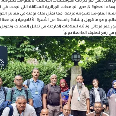
ن الأكاديمي مع كبريات المؤسسات الجامعية الأنغلو-ساكسونية.
بهذه الخطوة كإحدى الجامعات الجزائرية السبّاقة التي نجحت في ن
ديمية أنغلو-ساكسونية عريقة، مما يمثل نقلة نوعية في معايير الجو
الم، وهو ما قوبل بإشادة واسعة من الأسرة الأكاديمية بالجامعة 
ر عمر فرحاتي ونائبه للعلاقات الخارجية في تذليل العقبات وتحويل 
 رفع تصنيف الجامعة دولياً.