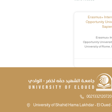
Erasmus+ Intern
Opportunity Univ
Sapien
Erasmus+ In
Opportunity Universit
University of Rome, 
0021332120720 
University of Shahid Hama Lakhdar - El Oued -