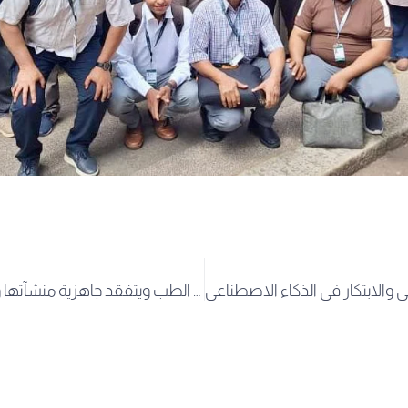
مدير جامعة الوادي يعاين سير امتحانات كلية الطب ويتفقد جاهزية منشآتها ومخابرها العلمية