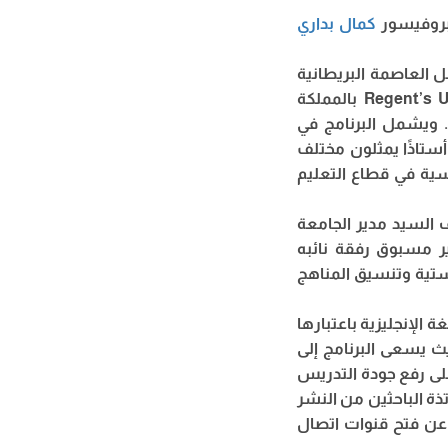
لبروفيسور
كمال بداري
 العاصمة البريطانية
أول فوج من أساتذة جامعة الشهيد حمه لخضر إلى رحاب جامعة Regent’s University London بالمملكة
ة. ويشمل البرنامج في
لته الأولى 13 أستاذًا، على أن يتواصل تباعاً عبر خمسة أفواج متتالية ليغطي قرابة 80 أستاذًا يمثلون مختلف
ية في قطاع التعليم
 السيد مدير الجامعة
ير مسبوق رفقة نائبه
جستية وتنسيق المناهج
ة الإنجليزية باعتبارها
حيث يسعى البرنامج إلى
على رفع جودة التدريس
ذة الباحثين من النشر
ً عن فتح قنوات اتصال