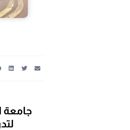
جامعة ال
لتدريب 80 أستاذً