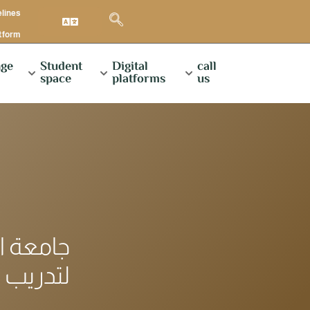
elines
atform
ge
Student
Digital
call
space
platforms
us
جامعة ال
لتدريب 80 أستاذًا في اللغة الإنجليزية