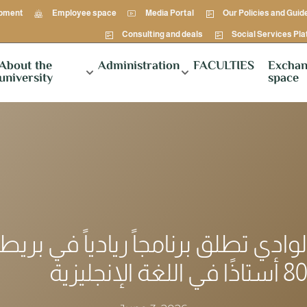
opment
Employee space
Media Portal
Our Policies and Guid
Consulting and deals
Social Services Pl
About the
Administration
FACULTIES
Exchan
university
space
وادي تطلق برنامجاً ريادياً في بريطان