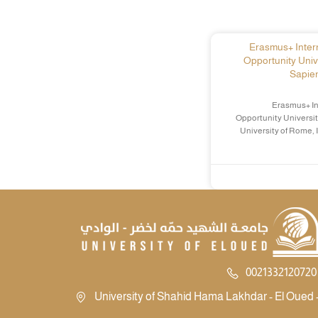
Erasmus+ Intern
Opportunity Univ
Sapien
Erasmus+ In
Opportunity Universit
University of Rome, 
0021332120720 
University of Shahid Hama Lakhdar - El Oued -