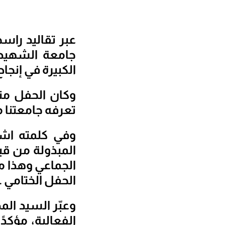
جامعة الشهيد
الكبيرة في إنجاح ح
وكان الحفل منا
تعرفه جامعتنا م
وفي كلمته اشا
المبذولة من قب
الجماعي وهذا م
الحفل الختامي .
وعبّر السيد الم
الفعالية، مؤكدً