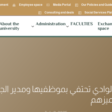
opment
Employee space
Media Portal
Our Policies and Guid
Consulting and deals
Social Services Pl
About the
Administration
FACULTIES
Exchan
university
space
لوادي تحتفي بموظفيها ومدير الج
ميزهم