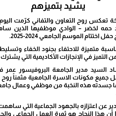
يشيد بتميزهم
 حمه لخضر – الوادي موظفيها الذين ساه
فل اختتام الموسم الجامعي 2024-2025.
سبة متميزة للاحتفاء بجنود الخفاء وتسليط
ن التميز في الإنجازات الأكاديمية التي يشترك 
د السيد مدير الجامعة البروفيسور عمر فر
ل جميع مكونات الاسرة الجامعية مثمناً روح ا
ا جسدته هذه النخبة من موظفي وعمال جامعت
دير عن اعتزازه بالجهود الجماعية التي ساهم
ا أن هذا النجاح هو ثمرة العمل الجماعي وال