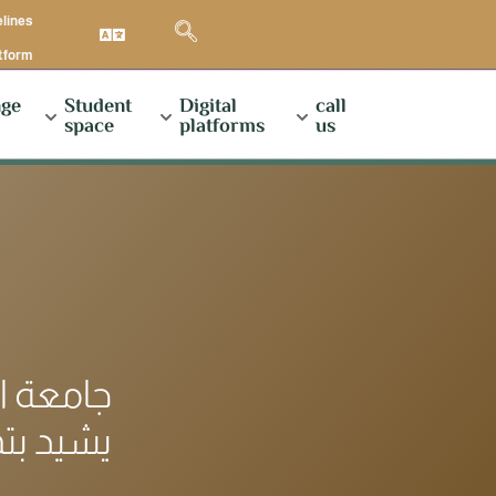
elines
atform
ge
Student
Digital
call
space
platforms
us
جامعة ا
يشيد بت