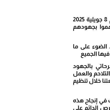
عبر تقاليد راسخة تعكس روح التعاون والتفاني كرّمت اليوم 8 جويلية 2025
موا بجهودهم
 الضوء على ما
فيها الجميع
حاتي بالجهود
لتلاحم والعمل
نا خلال تنظيم
ت في إنجاح هذه
حرص الدائم على