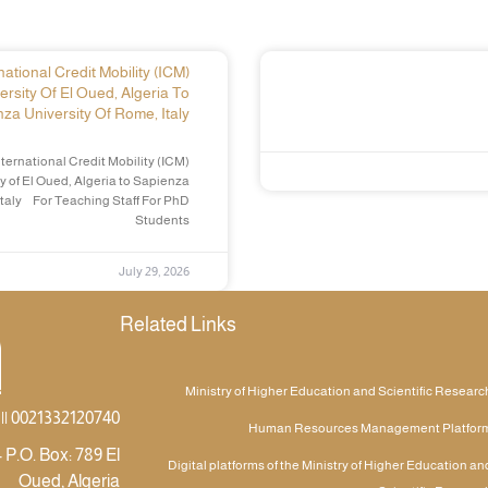
ational Credit Mobility (ICM)
ersity Of El Oued, Algeria To
za University Of Rome, Italy
ternational Credit Mobility (ICM)
y of El Oued, Algeria to Sapienza
Italy For Teaching Staff For PhD
Students
July 29, 2026
Related Links
Ministry of Higher Education and Scientific Researc
|| 0021332120740
Human Resources Management Platfor
 P.O. Box: 789 El
Digital platforms of the Ministry of Higher Education an
Oued, Algeria