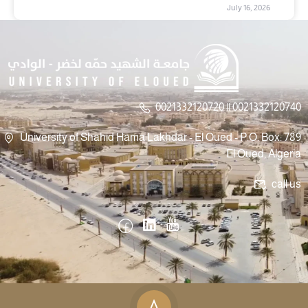
July 16, 2026
0021332120720 || 0021332120740
University of Shahid Hama Lakhdar - El Oued - P.O. Box: 789
El Oued, Algeria
call us