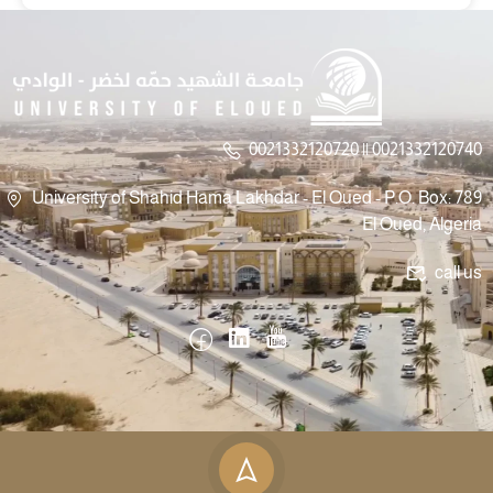
0021332120720 || 0021332120740
University of Shahid Hama Lakhdar - El Oued - P.O. Box: 789
El Oued, Algeria
call us