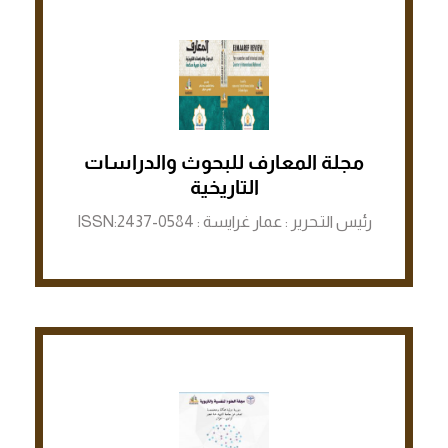
مجلة المعارف للبحوث والدراسات
الرابط لمنصة ASJP
التاريخية
رئيس التـحرير : عمار غرايسة : ISSN:2437-0584