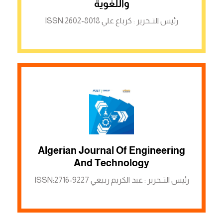
واللغوية
رئيس التــحرير : كرباع علي ISSN:2602-8018
Algerian Journal Of Engineering
الرابط لمنصة ASJP
And Technology
رئيس التــحرير : عبد الكريم ربيعي ISSN:2716-9227