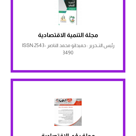
مجلة التنمية الاقتصادية
الرابط لمنصة ASJP
رئيس التــحرير : حميداتو محمد الناصر ISSN:2543-
3490
مجلة رؤى الاقتصادية
الرابط لمنصة ASJP