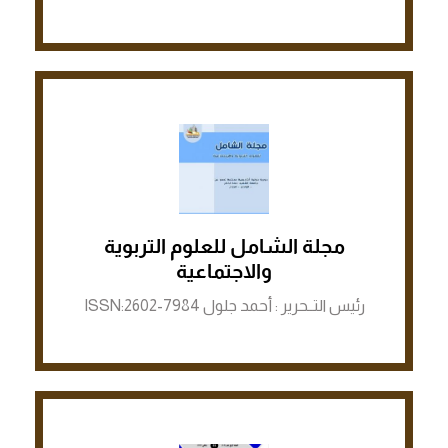
مجلة الشامل للعلوم التربوية
الرابط لمنصة ASJP
والاجتماعية
رئيس التــحرير : أحمد جلول ISSN:2602-7984