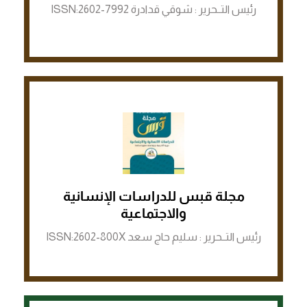
رئيس التــحرير : شوقي قدادرة ISSN:2602-7992
مجلة قبس للدراسات الإنسانية
الرابط لمنصة ASJP
والاجتماعية
رئيس التــحرير : سليم حاج سعد ISSN:2602-800X