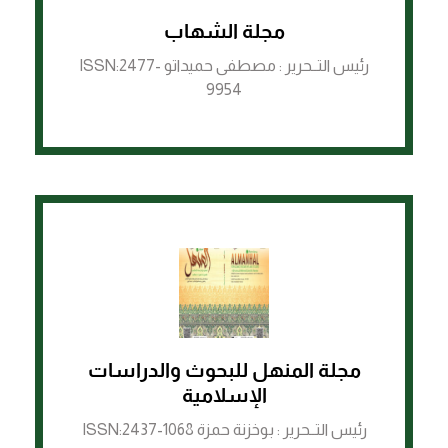
مجلة الشهاب
الرابط لمنصة ASJP
رئيس التــحرير : مصطفى حميداتو ISSN:2477-
9954
مجلة المنهل للبحوث والدراسات
الرابط لمنصة ASJP
الإسلامية
رئيس التــحرير : بوخزنة حمزة ISSN:2437-1068