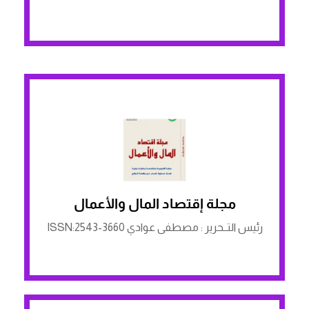
الرابط لمنصة ASJP
مجلة إقتصاد المال والأعمال
رئيس التــحرير : مصطفى عوادي ISSN:2543-3660