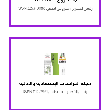
رئيس التــحرير : مخزومي لطفي ISSN:2253-0088
مجلة الدراسات الإقتصادية والمالية
الرابط لمنصة ASJP
رئيس التــحرير : زين يونس ISSN:1112-7961