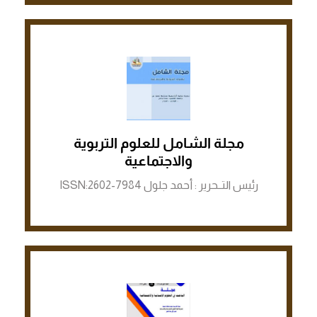
مجلة الشامل للعلوم التربوية
الرابط لمنصة ASJP
والاجتماعية
رئيس التــحرير : أحمد جلول ISSN:2602-7984