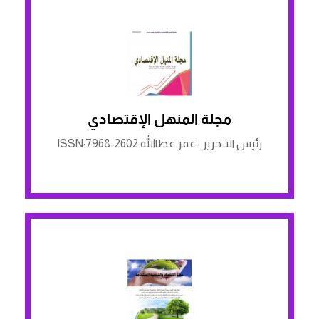
مجلة المنهل الإقتصادي
الرابط لمنصة ASJP
رئيس التــحرير : عمر عطاالله ISSN:7968-2602