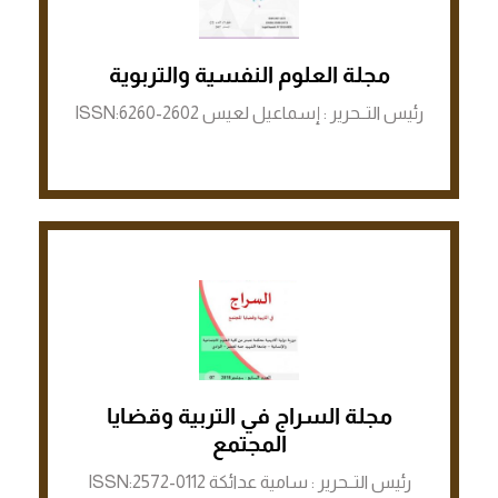
الرابط لمنصة ASJP
مجلة العلوم النفسية والتربوية
رئيس التــحرير : إسماعيل لعيس ISSN:6260-2602
مجلة السراج في التربية وقضايا
الرابط لمنصة ASJP
المجتمع
رئيس التــحرير : سامية عدائكة ISSN:2572-0112