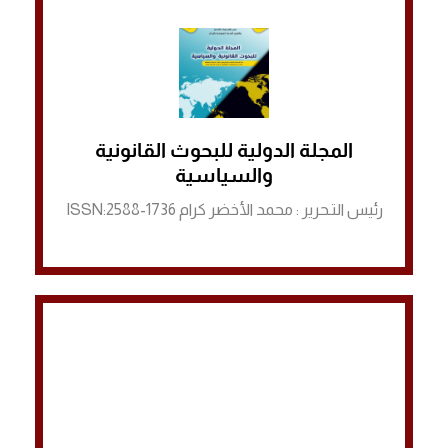
المجلة الدولية للبحوث القانونية
الرابط لمنصة ASJP
والسياسية
رئيس التـحرير : محمد الأخضر كرام ISSN:2588-1736