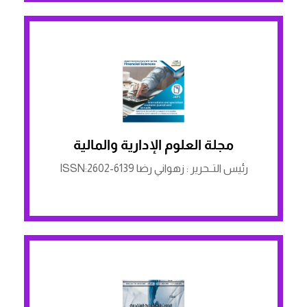
مجلة العلوم الإدارية والمالية
الرابط لمنصة ASJP
رئيس التــحرير : زهواني رضا ISSN:2602-6139