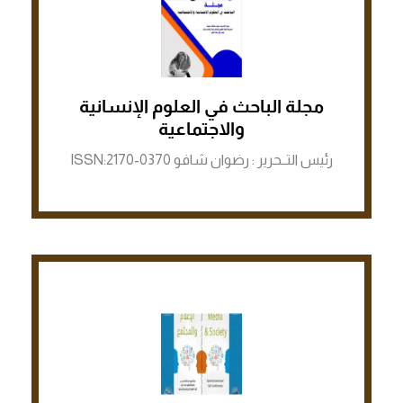
مجلة الباحث في العلوم الإنسانية
الرابط لمنصة ASJP
والاجتماعية
رئيس التــحرير : رضوان شافو ISSN:2170-0370