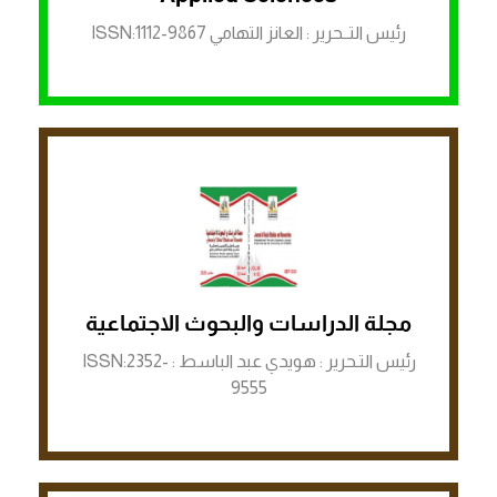
رئيس التــحرير : العانز التهامي ISSN:1112-9867
مجلة الدراسات والبحوث الاجتماعية
الرابط لمنصة ASJP
رئيس التـحرير : هويدي عبد الباسط : ISSN:2352-
9555