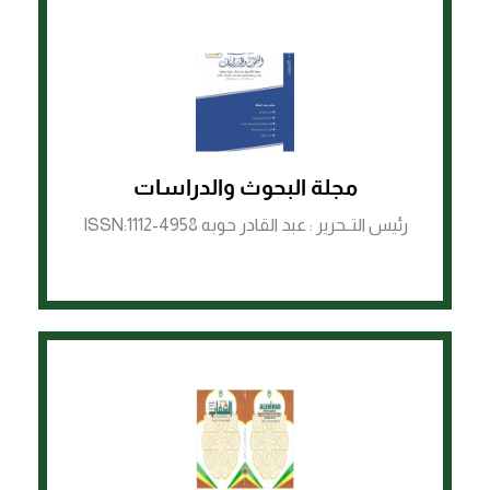
الرابط لمنصة ASJP
مجلة البحوث والدراسات
رئيس التــحرير : عبد القادر حوبه ISSN:1112-4958