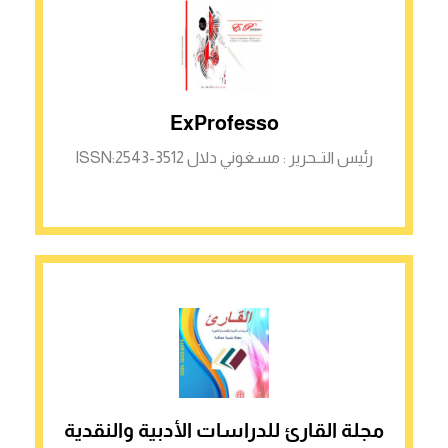
الرابط لمنصة ASJP
ExProfesso
رئيس التــحرير : مسغوني دلال ISSN:2543-3512
مجلة القارئ للدراسات الأدبية والنقدية
الرابط لمنصة ASJP