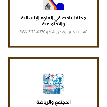
مجلة الباحث في العلوم الإنسانية
الرابط لمنصة ASJP
والاجتماعية
رئيس التــحرير : رضوان شافو ISSN:2170-0370
الرابط لمنصة ASJP
المجتمع والرياضة