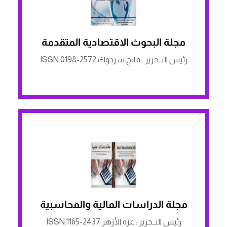
مجلة البحوث الاقتصادية المتقدمة
الرابط لمنصة ASJP
رئيس التــحرير : فاتح سردوك ISSN:0198-2572
مجلة الدراسات المالية والمحاسبية
الرابط لمنصة ASJP
رئيس التــحرير : عزه الأزهر ISSN:1165-2437