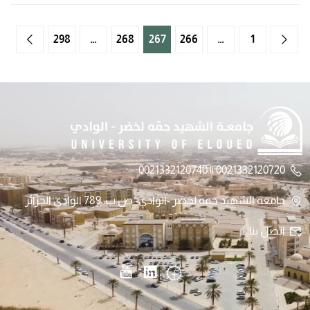
298
…
268
267
266
…
1
0021332120720 || 0021332120740
جامعة الشهيد حمه لخضر -الوادي- ص.ب: 789 الوادي الجزائر
اتصل بنا