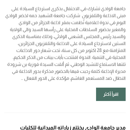
جامعة الوادي تشارك في الاحتفال بذكرى استرجاع السيادة على
مبنى الاذاعة والتلفزيون شاركت جامعة الشهيد حمه لخضر الوادي
اليوم في ندوة اعلامية نُظمت بمقر اذاعة الجزائر من الوادي
والمغير بحضور السلطات المحلية على رأسها السيد والي الولاية
والسيد رئيس المجلس الشعبي الولائي، وذلك بمناسبة الذكرى
الستين لاسترجاع السيادة على الاذاعة والتلفزيون الجزائرين،
المتزامنة مع 28 اكتوبر من كل سنة، تحت شعار:دور الاذاعات
المحلية في التنمية. الندوة افتتحت بآيات بينات من الذكر الحكيم،
تلتها الاستماع للنشيد الوطني، ثم ألقت السيدة فوزية بن شرودة
مديرة الإذاعة كلمة رحبت فيها بالحضور مذكرة بدور الاذاعة في
النظال ضد المستعمر الغاشم، مؤكدة على الدور الفعال …
اقرأ أكثر
مدير جامعة الوادي يختتم زياراته الميدانية للكليات