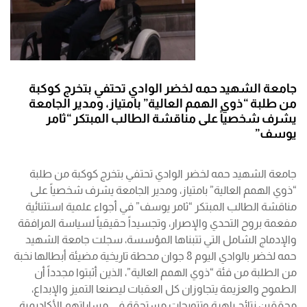
جامعة الشهيد حمه لخضر الوادي تحتفي بتخرج كوكبة
من طلبة “ذوي الهمم العالية” بامتياز، ومدير الجامعة
يشرف شخصياً على مناقشة الطالب المبتكر “ثامر
يوسف”
جامعة الشهيد حمه لخضر الوادي تحتفي بتخرج كوكبة من طلبة
“ذوي الهمم العالية” بامتياز، ومدير الجامعة يشرف شخصياً على
مناقشة الطالب المبتكر “ثامر يوسف” في أجواء علمية استثنائية
مفعمة بروح التحدي والإصرار، وتجسيداً حقيقياً لسياسة المرافقة
والإدماج الشامل التي تتبناها المؤسسة، سجلت جامعة الشهيد
حمه لخضر بالوادي اليوم 8 جوان محطة تاريخية مضيئة أبطالها نخبة
من الطلبة من فئة “ذوي الهمم العالية”، الذين أثبتوا مجدداً أن
الطموح والعزيمة يتجاوزان كل العقبات ليصنعا التميز والإبداع،
محققين نتائج باهرة وتتويجات مستحقة في مساراتهم الأكاديمية