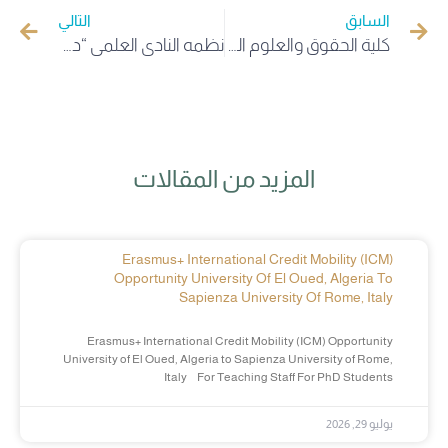
السابق
التالي
كلية الحقوق والعلوم السياسية بجامعة الوادي تنظم الملتقى الوطني الثاني والعشرون بعنوان دور المحكمة الدستورية في الجزائر في حماية الحقوق والحريات
نظمه النادي العلمي “دراك” لجامعة الوادي ملتقى وطني حول المؤسسات الناشئة وبراءات الاختراع
المزيد من المقالات
Erasmus+ International Credit Mobility (ICM)
Opportunity University Of El Oued, Algeria To
Sapienza University Of Rome, Italy
Erasmus+ International Credit Mobility (ICM) Opportunity
University of El Oued, Algeria to Sapienza University of Rome,
Italy For Teaching Staff For PhD Students
يوليو 29, 2026