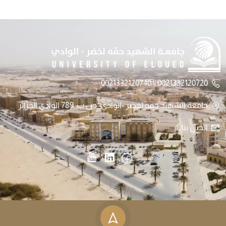
0021332120720 || 0021332120740
جامعة الشهيد حمه لخضر -الوادي- ص.ب: 789 الوادي الجزائر
اتصل بنا