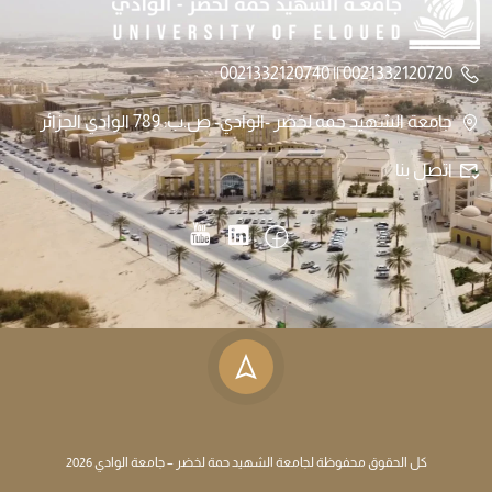
0021332120720 || 0021332120740
جامعة الشهيد حمه لخضر -الوادي- ص.ب: 789 الوادي الجزائر
اتصل بنا
كل الحقوق محفوظة لجامعة الشهيد حمة لخضر – جامعة الوادي 2026