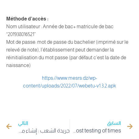
Méthode d’accès :
Nom utilisateur : Année de bac+ matricule de bac
“201938016521”
Mot de passe: mot de passe du bachelier (imprimé sur le
relevé de note), l’établissement peut demander la
réinitialisation du mot passe (par défaut c’est la date de
naissance)
https://www.mesrs.dz/wp-
content/uploads/2022/07/webetu-v1.3.2.apk
السابق
التالي
High school exam the most testing of times
جريدة الشعب : إنشاء مدرسة عليا للفلاحة الصحراوية بالوادي