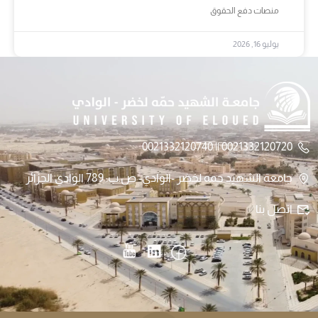
منصات دفع الحقوق
يوليو 16, 2026
0021332120720 || 0021332120740
جامعة الشهيد حمه لخضر -الوادي- ص.ب: 789 الوادي الجزائر
اتصل بنا