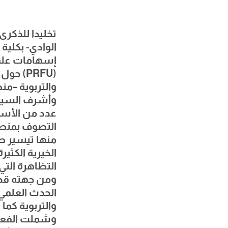
الوادي- بكلية
إسهامات علماء
(PRFU)
والتربوية –م
وأشرف السيد ع
عدد من الأسات
التصوف بمنطق
منها تيسير طل
الخيرية الكثي
التظاهرة التي 
ومن جهته قدم
الحدث العلمي 
والتربوية كما
وشملت الفعال