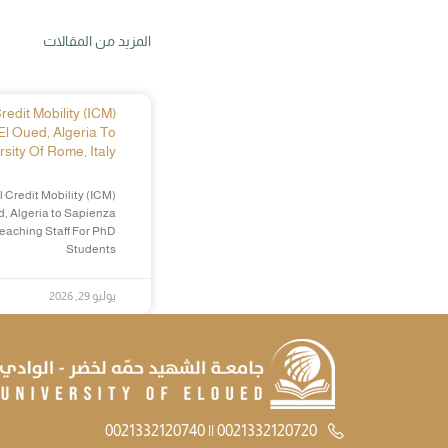
المزيد من المقالات
edit Mobility (ICM)
El Oued, Algeria To
sity Of Rome, Italy
 Credit Mobility (ICM)
d, Algeria to Sapienza
Teaching Staff For PhD
Students
يوليو 29, 2026
0021332120720 || 0021332120740