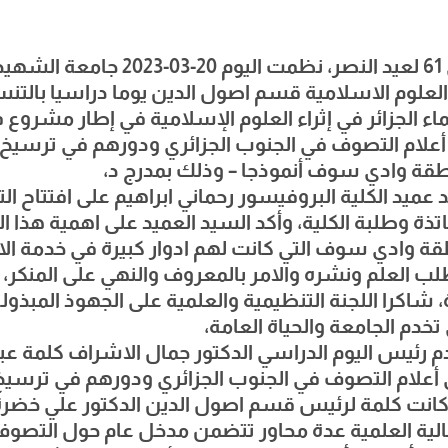
تخليدا للذكرى 61 لعيد النصر، نظمت اليوم 
 العلوم الاسلامية قسم اصول الدين يوما دراسيا بالتن
 الجزائر في إثراء العلوم الإسلامية في إطار مشروع 
 حول أعلام التصوف في الجنوب الجزائري ودورهم في ترسيخ 
نطقة وادي سوف أنموذجا – وذلك بمدرج د،
ميد الكلية البروفيسور رحماني ابراهيم على افتتاح ا
ذة وطلبة الكلية، وأكد السيد العميد على اهمية هذا ا
ة وادي سوف التي كانت لهم ادوار كبيرة في خدمة ال
ب العلم ونشره والامر بالمعروف والنهي على المنكر، 
رة، شاكرا اللجنة التنظيمية والعلمية على الجهوذ المبذو
تخدم الجامعة والحياة العامة،
 رئيس اليوم الدراسي الدكتور جمال الاشراف كلمة عب
أعلام التصوف في الجنوب الجزائري ودورهم في ترسيخ 
 كانت كلمة لرئيس قسم اصول الدين الدكتور علي خضرة
ية العلمية عدة محاور تتضمن مدخل عام حول التصوف ب