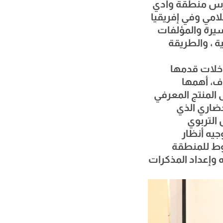
درس منطقة وادي
امي وفي إفريقيا
يرة والمؤلفات
ة ، والطريقة
اخلات قدمها
اف، أهمها
المنتج المعرفي
حضاري الذي
 التربوي
يه أنظار
وط للمنطقة
 وإعداد المذكرات