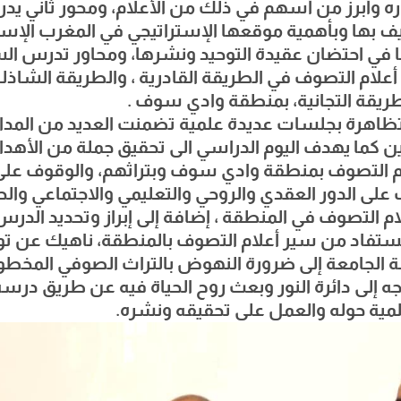
ره وأبرز من أسهم في ذلك من الأعلام، ومحور ثاني ي
 بها وبأهمية موقعها الإستراتيجي في المغرب الإسل
 في احتضان عقيدة التوحيد ونشرها، ومحاور تدرس الس
 أعلام التصوف في الطريقة القادرية ، والطريقة الشاذلي
لطريقة التجانية، بمنطقة وادي سوف .
لتظاهرة بجلسات عديدة علمية تضمنت العديد من المد
ن كما يهدف اليوم الدراسي الى تحقيق جملة من الأهد
ام التصوف بمنطقة وادي سوف وبتراثهم، والوقوف على 
على الدور العقدي والروحي والتعليمي والاجتماعي وال
م التصوف في المنطقة ، إضافة إلى إبراز وتحديد الدرس
ستفاد من سير أعلام التصوف بالمنطقة، ناهيك عن توج
بة الجامعة إلى ضرورة النهوض بالتراث الصوفي المخط
جه إلى دائرة النور وبعث روح الحياة فيه عن طريق درسه
لمية حوله والعمل على تحقيقه ونشره.