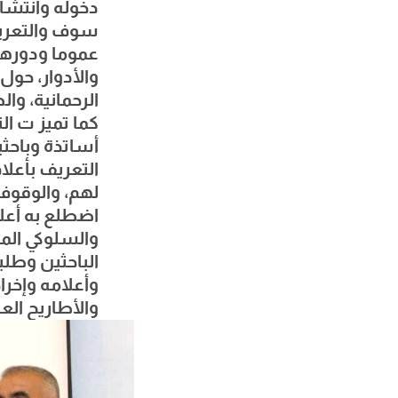
دخوله وانتشا
سوف والتعريف
عموما ودورها
والأدوار، حول
الرحمانية، وا
كما تميز ت ا
أساتذة وباحثي
التعريف بأعل
لهم، والوقوف 
اضطلع به أعلا
والسلوكي الم
الباحثين وطل
وأعلامه وإخرا
والأطاريح الع