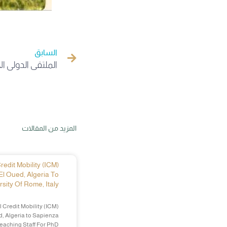
السابق
المزيد من المقالات
edit Mobility (ICM)
El Oued, Algeria To
sity Of Rome, Italy
 Credit Mobility (ICM)
d, Algeria to Sapienza
Teaching Staff For PhD