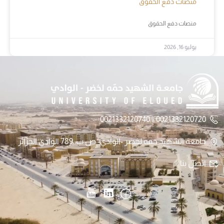
منصات دفع الحقوق
منصات دفع الحقوق
يوليو 16, 2026
0021332120720 || 0021332120740
جامعة الشهيد حمه لخضر -الوادي- ص.ب: 789 الوادي الجزائر
اتصل بنا