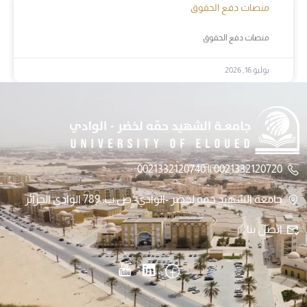
منصات دفع الحقوق
منصات دفع الحقوق
يوليو 16, 2026
0021332120720 || 0021332120740
جامعة الشهيد حمه لخضر -الوادي- ص.ب: 789 الوادي الجزائر
اتصل بنا