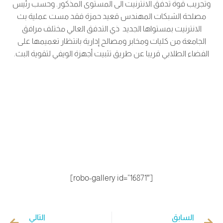
وتجريب قوة تدفق الانترنيت الى المستوى المذكور. وحسب رئيس
مصلحة الشبكات المهندس قعيد حمزة فقد مست عملية بث
الانترنيت بمستواها الجديد ذي التدفق العالي مختلف مرافق
الجامعة من كليات ومخابر ومصالح إدارية بانتظار تعميمها على
الفضاء الطلابي قريبا عن طريق تثبيت أجهزة الويفي لتقوية البث.
[robo-gallery id=”16871″]
السابق
التالي