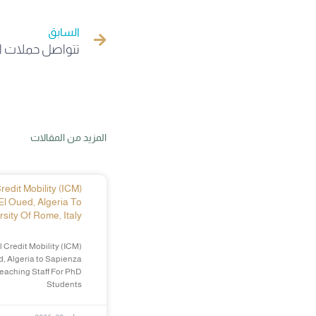
السابق
المزيد من المقالات
edit Mobility (ICM)
El Oued, Algeria To
sity Of Rome, Italy
 Credit Mobility (ICM)
d, Algeria to Sapienza
Teaching Staff For PhD
Students