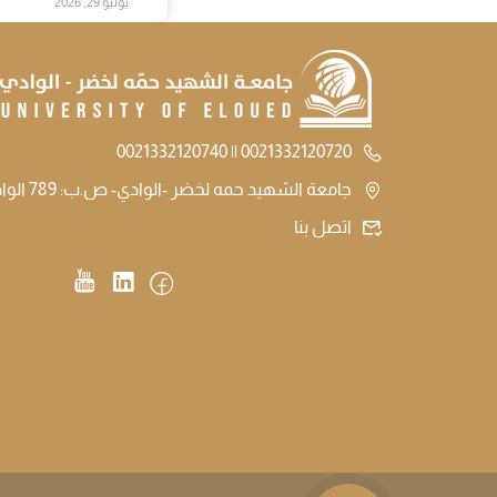
يوليو 29, 2026
0021332120720 || 0021332120740
جامعة الشهيد حمه لخضر -الوادي- ص.ب: 789 الوادي الجزائر
اتصل بنا