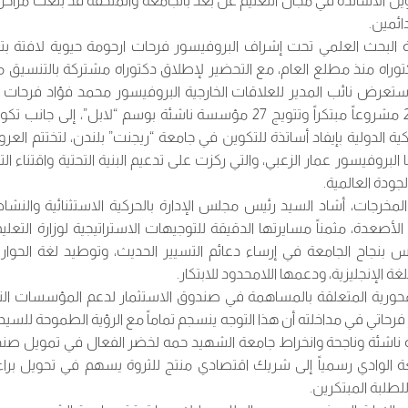
كوين الأساتذة في مجال التعليم عن بعد بالجامعة والملحقة قد بلغت مرا
ائمين.
طروحة دكتوراه منذ مطلع العام، مع التحضير لإطلاق دكتوراه مشتركة بالتنسي
، استعرض نائب المدير للعلاقات الخارجية البروفيسور محمد فؤاد فرحات 
كية الدولية بإيفاد أساتذة للتكوين في جامعة “ريجنت” بلندن، لتختتم العر
بروفيسور عمار الزعبي، والتي ركزت على تدعيم البنية التحتية واقتناء الت
جودة العالمية.
لمخرجات، أشاد السيد رئيس مجلس الإدارة بالحركية الاستثنائية والن
لأصعدة، مثمناً مسايرتها الدقيقة للتوجيهات الاستراتيجية لوزارة التعليم
 بنجاح الجامعة في إرساء دعائم التسيير الحديث، وتوطيد لغة الحوار
الإنجليزية، ودعمها اللامحدود للابتكار.
حورية المتعلقة بالمساهمة في صندوق الاستثمار لدعم المؤسسات النا
فرحاتي في مداخلته أن هذا التوجه ينسجم تماماً مع الرؤية الطموحة للسيد 
ف مؤسسة ناشئة وناجحة وانخراط جامعة الشهيد حمه لخضر الفعال في تمويل صند
الوادي رسمياً إلى شريك اقتصادي منتج للثروة يسهم في تحويل براءا
طلبة المبتكرين.