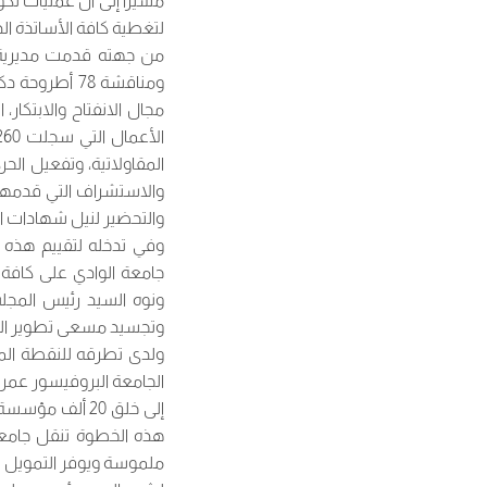
مشيراً إلى أن عمليات ت
لتغطية كافة الأساتذة الد
ومناقشة 78 أ
مجال الانفتاح والابتكار
المقاولاتية، وتفعيل الحر
والاستشراف التي قدمها ال
والتحضير لنيل شهادات ال
وفي تدخله لتقييم هذه ا
جامعة الوادي على كافة ا
ونوه السيد رئيس المجلس
وتجسيد مسعى تطوير اللغة 
ولدى تطرقه للنقطة الم
الجامعة البروفيسور عمر 
إلى خلق 20 أل
هذه الخطوة تنقل جامعة 
ملموسة ويوفر التمويل لل