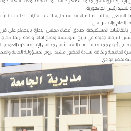
الإدارة البروفيسور محمد الطاهر حليلات ما تحققه جامعة الشهيد حم
ة للسيد رئيس الجمهورية.
 المبتغى يتطلب منا مرافقة استثمارية لدعم ابتكارات طلبتنا، طالباً 
 الهام والاستراتيجي.
ال بالنقاشات المستفيضة، صادق أعضاء مجلس الإدارة بالإجماع على قر
سس لمرحلة جديدة في تاريخ المؤسسة وتفتح آفاقاً واعدة لربط مخرجا
ة في أجواء مميزة حيث وجه السيد رئيس مجلس الإدارة شكره العميق لل
رة الجامعية ولكافة السادة الحضور مشيدا بروح المسؤولية العالية والعمل
مه لخضر الوادي