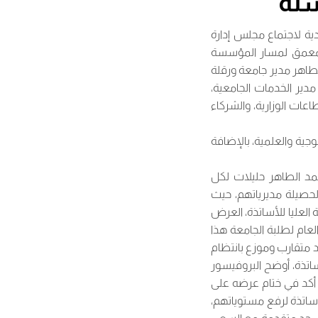
شئة
 الدورة العادية لاجتماع مجلس إدارة
المعمق لمسار المؤسسة
طاهر مدير جامعة ورقلة
دير الخدمات الجامعية،
عات الوزارية، والشركاء
ة والعلمية، بالإضافة
د الطاهر حليلات لكل
حصيلة مديرياتهم، حيث
العليا للأساتذة، العرض
عام لطلبة الجامعة هذا
توقع تخرجهم نهاية السنة يقدر بـ 8,495 طالباً، وهو عدد متقارب وموزع بانتظام
المدرسة العليا للأساتذة، أوضح البروفيسور
رف عليهم طاقم بيداغوجي وإداري يتكون من 135 مؤطر، كما أكد في ختام عرضه على
ساتذة لرفع مستوياتهم،