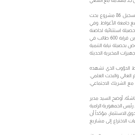
حل جد متقدمة مع السعي
من جهته قدمت مديرية البحث العلمي تحت إشراف البروفيسور فرحات ارحومة حيوية لافتة بتسجيل 86 مشروع بحث
ق مع جامعة الأغواط. وفي
حصيلة استثنائية لحاضنة
الأعمال التي سجلت 260 مشروعاً مبتكراً وتتويج 27 مؤسسة ناشئة بوسم “لابل”، إلى جانب تكوين قرابة 600 طالب في
وض بحصيلة نيابة التنمية
جهيزات المخبرية الحديثة
شاط الدؤوب الذي تشهده
 العالي والبحث العلمي.
 مع الشريك الاجتماعي،
شئة، أوضح السيد مدير
رئيس الجمهورية الرامية
وق الاستثمار، مؤكداً أن
ت الاختراع إلى مشاريع