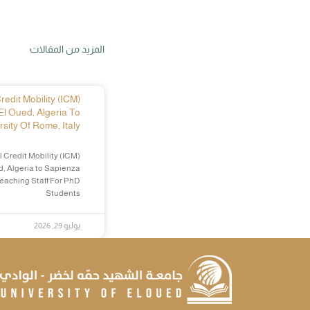
المزيد من المقالات
edit Mobility (ICM)
El Oued, Algeria To
sity Of Rome, Italy
 Credit Mobility (ICM)
d, Algeria to Sapienza
Teaching Staff For PhD
Students
يوليو 29, 2026