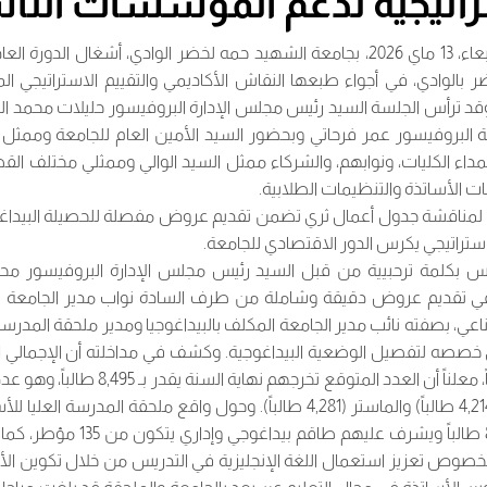
اتيجية لدعم المؤسسات النا
عُقدت صبيحة اليوم الأربعاء، 13 ماي 2026، بجامعة الشهيد حمه لخضر الوادي، أشغال
 بالوادي، في أجواء طبعها النقاش الأكاديمي والتقييم الاستراتيجي 
وقد ترأس الجلسة السيد رئيس مجلس الإدارة البروفيسور حليلات محمد ال
ة البروفيسور عمر فرحاتي وبحضور السيد الأمين العام للجامعة وممثل م
مداء الكليات، ونوابهم، والشركاء ممثل السيد الوالي وممثلي مختلف القطا
ات الأساتذة والتنظيمات الطلابية.
لمناقشة جدول أعمال ثري تضمن تقديم عروض مفصلة للحصيلة البيداغوجي
ستراتيجي يكرس الدور الاقتصادي للجامعة.
 بكلمة ترحبيية من قبل السيد رئيس مجلس الإدارة البروفيسور محم
 في تقديم عروض دقيقة وشاملة من طرف السادة نواب مدير الجامعة ل
عي، بصفته نائب مدير الجامعة المكلف بالبيداغوجيا ومدير ملحقة المدرسة 
ي خصصه لتفصيل الوضعية البيداغوجية. وكشف في مداخلته أن الإجمالي ال
الموسم بلغ 24,548 طالباً، معلناً أن العدد الم
بين مرحلتي الليسانس (4,214 طالباً) والماستر (4,281 طالباً). وحول واقع ملحقة 
مناعي أنها تضم حالياً 812 طالباً ويش
بخصوص تعزيز استعمال اللغة الإنجليزية في التدريس من خلال تكوين الأ