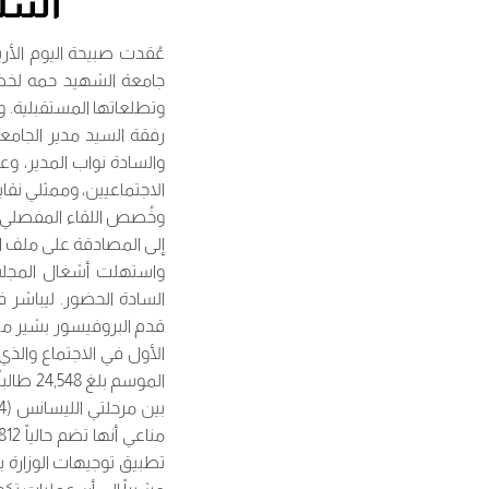
استر
جامعة الشهيد حمه لخضر
وتطلعاتها المستقبلية. 
رفقة السيد مدير الجامع
والسادة نواب المدير، وع
الاجتماعيين، وممثلي نقاب
وخُصص اللقاء المفصلي 
إلى المصادقة على ملف ا
واستهلت أشغال المجلس
السادة الحضور. ليباشر
قدم البروفيسور بشير منا
الأول في الاجتماع والذ
تطبيق توجيهات الوزارة 