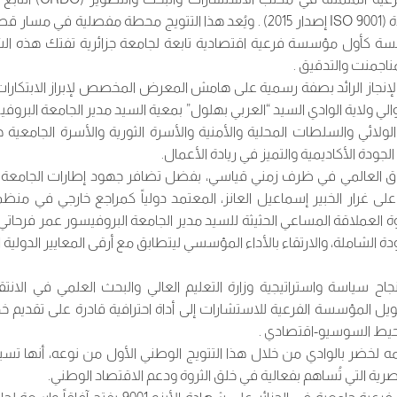
المواصفة العالمية للجودة (ISO 9001 إصدار 2015) . ويُعد هذا التتويج محطة مفصلية
 كأول مؤسسة فرعية اقتصادية تابعة لجامعة جزائرية تفتك هذه الشه
ناجمنت والتدقيق .
لإنجاز الرائد بصفة رسمية على هامش المعرض المخصص لإبراز الابتكارات 
ي ولاية الوادي السيد “العربي بهلول” بمعية السيد مدير الجامعة البروف
لائي والسلطات المحلية والأمنية والأسرة الثورية والأسرة الجامعية هذ
ودة الأكاديمية والتميز في ريادة الأعمال.
ق العالمي في ظرف زمني قياسي، بفضل تضافر جهود إطارات الجامعة وا
على غرار الخبير إسماعيل العانز، المعتمد دولياً كمراجع خارجي في من
ة العملاقة المساعي الحثيثة للسيد مدير الجامعة البروفيسور عمر فرحاتي 
 الشاملة، والارتقاء بالأداء المؤسسي ليتطابق مع أرقى المعايير الدولية
اح سياسة واستراتيجية وزارة التعليم العالي والبحث العلمي في الانتق
ويل المؤسسة الفرعية للاستشارات إلى أداة احترافية قادرة على تقديم
حيط السوسيو-اقتصادي .
ه لخضر بالوادي من خلال هذا التتويج الوطني الأول من نوعه، أنها تس
صرية التي تُساهم بفعالية في خلق الثروة ودعم الاقتصاد الوطني.