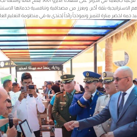
إن حصول أول مؤسسة فرعية جامعية في الجزائر على شهاد
 الاستراتيجية بثقة أكبر، ويعزز من مصداقية وتنافسية خدماتها الاستشا
مه لخضر منارة للتميز ونموذجاً رائداً يُحتذى به في منظومة التعليم العا