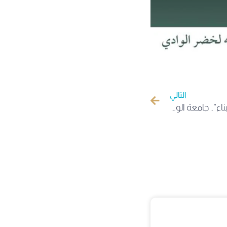
التالي
تحت شعار “ذاكرة نضال ومسيرة بناء”.. جامعة الوادي تُحيي الذكرى السبعين لعيد الطالب باحتفالية كبرى وتُكرم نخبها المتوجة وطنياً