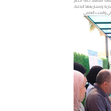
ة الأيزو 9001 يفتح آفاقاً واسعة لجامعة الشهيد حمه لخضر
رية ومشاريعها البحثية،
لي والبحث العلمي.