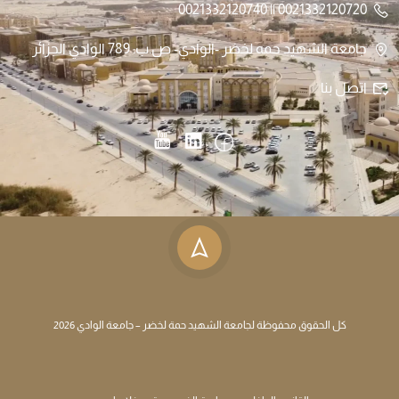
0021332120720 || 0021332120740
جامعة الشهيد حمه لخضر -الوادي- ص.ب: 789 الوادي الجزائر
اتصل بنا
كل الحقوق محفوظة لجامعة الشهيد حمة لخضر – جامعة الوادي 2026