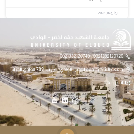
يوليو 16, 2026
0021332120720 || 0021332120740
جامعة الشهيد حمه لخضر -الوادي- ص.ب: 789 الوادي الجزائر
اتصل بنا