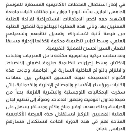
في إطار استكمال المحطات الأكاديمية المسطرة للموسم
الجامعي الجاري، بدأت اليوم 1 جوان عبر مختلف كليات جامعة
الشهيد حمه لخضر الامتحانات الاستدراكية لفائدة الطلبة
المعنيين بها. وتأتي هذه العملية البيداغوجية لتمكين الطلبة
من فرصة ثانية لاستدراك وتعديل نتائجهم وتحصيلهم
العلمي، وسط تدابير تنظيمية محكمة اتخذتها الإدارة مسبقاً
لضمان السير الحسن للعملية التقييمية.
وقد سادت حركية بيداغوجية مكثفة داخل المدرجات وقاعات
الاختبار، وسط إجراءات تنظيمية صارمة لضمان الانضباط
والالتزام باللوائح الداخلية السارية في الجامعة. وجاءت هذه
الأجواء المنضبطة نتيجة التنسيق الميداني بين عمادات
الكليات ورؤساء الأقسام والمصالح الإدارية والخدماتية، التي
سخرت الإمكانيات اللوجستية والبشرية اللازمة؛ بدءاً من
ضبط جداول التوقيت وتجهيز القاعات، وصولاً إلى تنظيم لجان
الحراسة، وذلك بهدف توفير مناخ ملائم ومستقر يسهل على
الطلبة المعنيين التركيز لاستغلال هذه الفرصة الأكاديمية
المتاحة لهم في هذه الدورة الهامة لاستكمال مسارهم
الدراسي بنجاح.