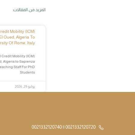
المزيد من المقالات
edit Mobility (ICM)
El Oued, Algeria To
sity Of Rome, Italy
 Credit Mobility (ICM)
d, Algeria to Sapienza
Teaching Staff For PhD
Students
يوليو 29, 2026
0021332120720 || 0021332120740