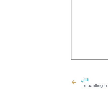
التالي
International Conference on Experiments and modelling in Environment and Agriculture