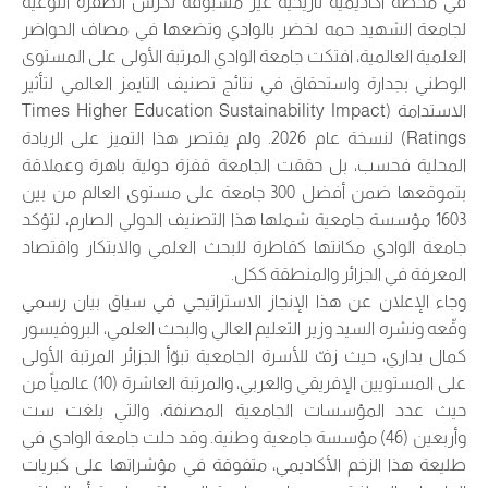
في محطة أكاديمية تاريخية غير مسبوقة تكرس الطفرة النوعية
لجامعة الشهيد حمه لخضر بالوادي وتضعها في مصاف الحواضر
العلمية العالمية، افتكت جامعة الوادي المرتبة الأولى على المستوى
الوطني بجدارة واستحقاق في نتائج تصنيف التايمز العالمي لتأثير
الاستدامة (Times Higher Education Sustainability Impact
Ratings) لنسخة عام 2026. ولم يقتصر هذا التميز على الريادة
المحلية فحسب، بل حققت الجامعة قفزة دولية باهرة وعملاقة
بتموقعها ضمن أفضل 300 جامعة على مستوى العالم من بين
1603 مؤسسة جامعية شملها هذا التصنيف الدولي الصارم، لتؤكد
جامعة الوادي مكانتها كقاطرة للبحث العلمي والابتكار واقتصاد
المعرفة في الجزائر والمنطقة ككل.
وجاء الإعلان عن هذا الإنجاز الاستراتيجي في سياق بيان رسمي
وقّعه ونشره السيد وزير التعليم العالي والبحث العلمي، البروفيسور
كمال بداري، حيث زفّ للأسرة الجامعية تبوّأ الجزائر المرتبة الأولى
على المستويين الإفريقي والعربي، والمرتبة العاشرة (10) عالمياً من
حيث عدد المؤسسات الجامعية المصنفة، والتي بلغت ست
وأربعين (46) مؤسسة جامعية وطنية. وقد حلت جامعة الوادي في
طليعة هذا الزخم الأكاديمي، متفوقة في مؤشراتها على كبريات