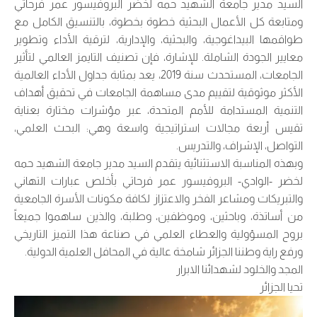
السيد مدير جامعة الشهيد حمه لخضر البروفيسور عمر فرحاتي
ومتابعة كل الأعمال البحثية خطوة بخطوة، بالتنسيق الكامل مع
طواقمها البيداغوجية، والبحثية، والإدارية، لترقية الأداء وتطوير
معايير الجودة الشاملة. للإشارة، فإن تصنيف التايمز العالمي لتأثير
الجامعات، المستحدث سنة 2019، يعد بمثابة جداول الأداء العالمية
الأكثر موثوقية لتقييم مدى مساهمة الجامعات في تحقيق أهداف
التنمية المستدامة للأمم المتحدة، عبر مؤشرات مختارة بعناية
تقيس أربعة مجالات استراتيجية واسعة وهي: البحث العلمي،
التواصل، الإشراف، والتدريس.
وبهذه المناسبة الاستثنائية يتقدم السيد مدير جامعة الشهيد حمه
لخضر -الوادي- البروفيسور عمر فرحاتي بأخلص عبارات التهاني
والتبريكات ومشاعر الفخر والاعتزاز لكافة مكونات الأسرة الجامعية
من أساتذة، وباحثين، وموظفين، وطلبة، والذين ساهموا جميعاً
بروح المسؤولية والعطاء العلمي في صناعة هذا التميز التاريخي
ورفع راية وطننا الجزائر شامخة عالية في المحافل العلمية الدولية.
المجد والخلود لشهدائنا الابرار
تحيا الجزائر