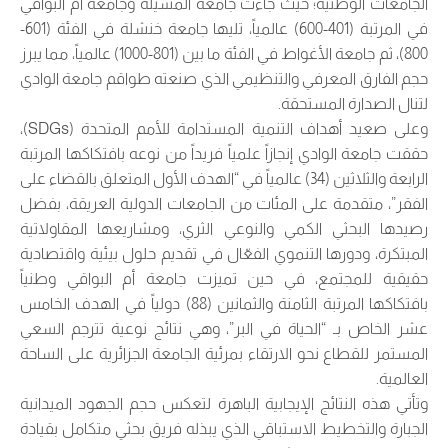
الجامعات الوطنية؛ حيث جاءت جامعة المسيلة وجامعة أم البواقي
في المرتبة (401-600) عالمياً، تليها جامعة خنشلة في الفئة (601-
800)، ثم جامعة الأغواط في الفئة ما بين (801-1000) عالمياً، مما يبرز
حجم الفارق المعرفي والتنظيمي الذي صنعته طواقم جامعة الوادي
لتنال الصدارة المستحقة.
وعلى صعيد أهداف التنمية المستدامة للأمم المتحدة (SDGs)،
حققت جامعة الوادي إنجازاً علمياً فريداً من نوعه بافتكاكها المرتبة
الرابعة والثلاثين (34) عالمياً في “الهدف الأول المتعلق بالقضاء على
الفقر”، متقدمة على المئات من الجامعات الدولية العريقة، بفضل
رصيدها البحثي الكمي والنوعي الثري، ومشاريعها المقاولاتية
المبتكرة، ودورها التنموي الفعّال في تقديم حلول بيئية واقتصادية
حقيقية للمجتمع، في حين تميزت جامعة أم البواقي وطنياً
بافتكاكها المرتبة الثامنة والثمانين (88) دولياً في الهدف الخامس
عشر الخاص بـ “الحياة في البر”، وهي نتائج نوعية تترجم السعي
المستمر للقطاع نحو الارتقاء بمرئية الجامعة الجزائرية على الساحة
العالمية.
وتأتي هذه النتائج الإيجابية الباهرة لتعكس حجم الجهود الميدانية
الجبارة والتخطيط الاستباقي الذي يبذله فريق بحثي متكامل بقيادة