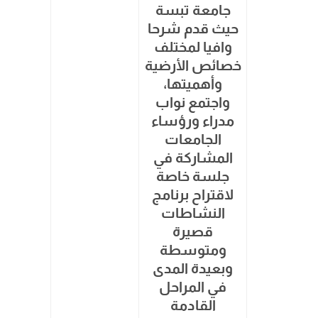
جامعة تبسة
حيث قدم شرحا
وافيا لمختلف
خصائص الأرضية
وأهميتها،
واجتمع نواب
مدراء ورؤساء
الجامعات
المشاركة في
جلسة خاصة
لاقتراح برنامج
النشاطات
قصيرة
ومتوسطة
وبعيدة المدى
في المراحل
القادمة