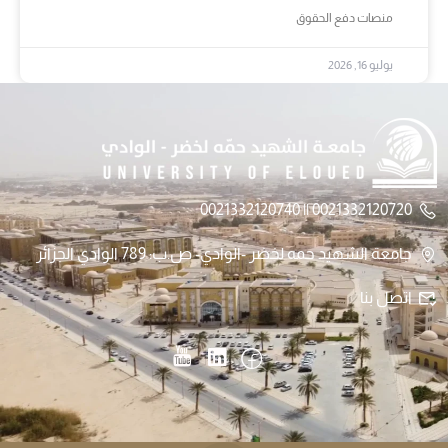
منصات دفع الحقوق
يوليو 16, 2026
0021332120720 || 0021332120740
جامعة الشهيد حمه لخضر -الوادي- ص.ب: 789 الوادي الجزائر
اتصل بنا