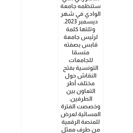
ستنظمه جامعة
الوادي في شهر
ديسمبر 2023.
وتلتها كلمة
لرئيس جامعة
قابس بصفته
منسقا
للجامعات
التونسية بفتح
النقاش حول
مختلف أطر
التعاون بين
الطرفين.
وخصصت الفترة
المسائية لعرض
للمنصة الرقمية
من طرف ممثل