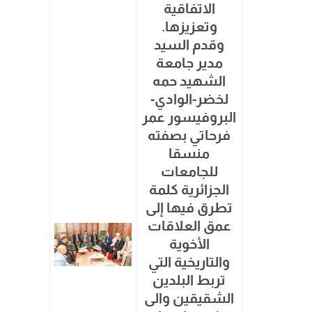
الاتفاقية
وتعزيزها.
وقدم السيد
مدير جامعة
الشهيد حمه
لخضر-الوادي-
البروفيسور عمر
فرحاتي بصفته
منسقا
للجامعات
الجزائرية كلمة
تطرق فيها إلى
عمق العلاقات
الأخوية
والتاريخية التي
تربط البلدين
الشقيقين والى