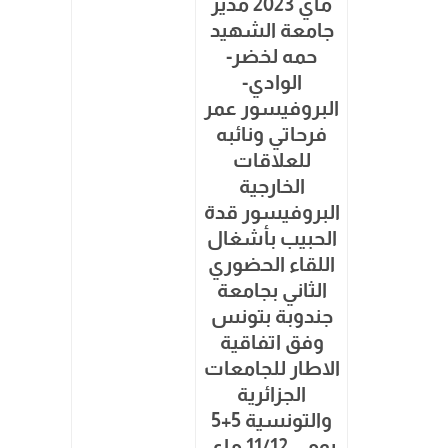
ماي 2023 مدير
جامعة الشهيد
حمه لخضر-
الوادي-
البروفيسور عمر
فرحاتي ونائبه
للعلاقات
الخارجية
البروفيسور قدة
الحبيب بأشغال
اللقاء الحضوري
الثاني بجامعة
جندوبة بتونس
وفق اتفاقية
الاطار للجامعات
الجزائرية
والتونسية 5+5
يومي 11/12 ماي