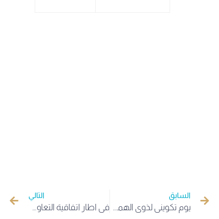
السابق
التالي
يوم تكويني لذوي الهمم العالية في تقنيات البرمجة بجامعة الوادي
في اطار اتفاقية التعاون 5+5الجزائرية والتونسية