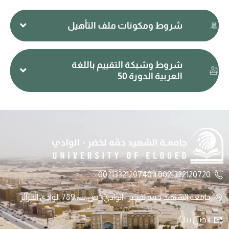
شروط ومكونات ملف التأهيل
شروط وشبكة التقييم باللغة
العربية الدورة 50
0021332120720 || 0021332120740
جامعة الشهيد حمه لخضر -الوادي- ص.ب: 789 الوادي الجزائر
اتصل بنا