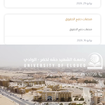
يوليو 29, 2026
منصات دفع الحقوق
منصات دفع الحقوق
يوليو 16, 2026
0021332120720 || 0021332120740
جامعة الشهيد حمه لخضر -الوادي- ص.ب: 789 الوادي الجزائر
اتصل بنا