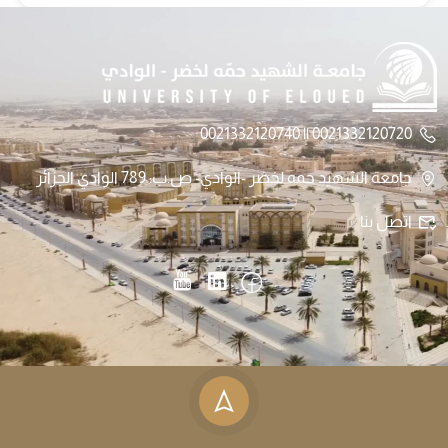
0021332120720 || 0021332120740
جامعة الشهيد حمه لخضر -الوادي- ص.ب: 789 الوادي الجزائر
اتصل بنا